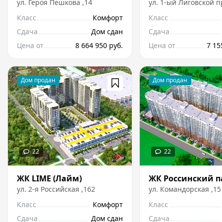
ул.
Героя Пешкова
,
14
ул.
1-ый Лиговской п
Класс
Комфорт
Класс
Сдача
Дом сдан
Сдача
Цена от
8 664 950 руб.
Цена от
7 15
ЖК LIME (Лайм)
ЖК Россинский п
ул.
2-я Российская
,
162
ул.
Командорская
,
15
Класс
Комфорт
Класс
Сдача
Дом сдан
Сдача