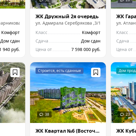
ЖК Дружный 2я очередь
чарникова
,
2
ул.
Адмирала Серебрякова
,
3/1
ул.
Атлан
Комфорт
Класс
Комфорт
Класс
Дом сдан
Сдача
Дом сдан
Сдача
1 940 руб.
Цена от
7 598 000 руб.
Цена от
ЖК Квартал №6 (Восточный)