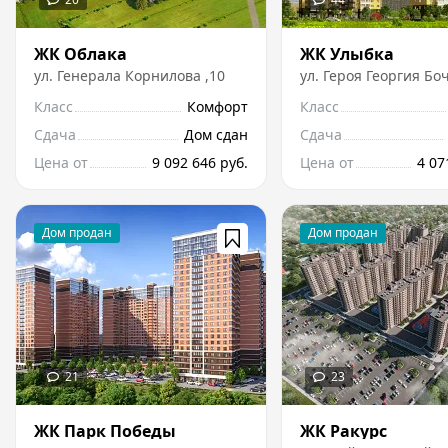
ЖК Облака
ЖК Улыбка
ул.
Генерала Корнилова
,
10
ул.
Героя Георгия Бо
Класс
Комфорт
Класс
Сдача
Дом сдан
Сдача
Цена от
9 092 646 руб.
Цена от
4 07
ЖК Парк Победы
ЖК Ракурс