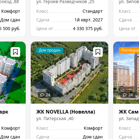
роезд
,
88
ул.
Героев-Разведчиков
,
25
ул.
Зипов
Комфорт
Класс
Стандарт
Класс
Дом сдан
Сдача
1й кврт. 2027
Сдача
5 500 руб.
Цена от
4 330 375 руб.
Цена от
арк
ЖК NOVELLA (Новелла)
ЖК Сам
ул.
Питерская
,
40
ул.
Запад
Комфорт
Класс
Комфорт
Класс
Дом сдан
Сдача
Дом сдан
Сдача