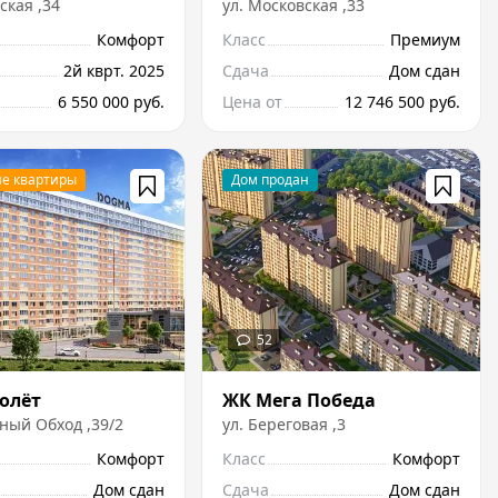
ская
,
34
ул.
Московская
,
33
Комфорт
Класс
Премиум
2й кврт. 2025
Сдача
Дом сдан
6 550 000 руб.
Цена от
12 746 500 руб.
олёт
ЖК Мега Победа
ный Обход
,
39/2
ул.
Береговая
,
3
Комфорт
Класс
Комфорт
Дом сдан
Сдача
Дом сдан