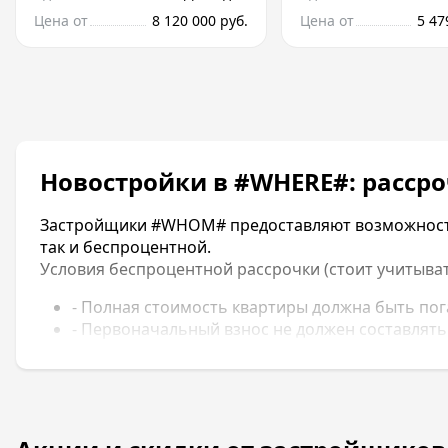
Цена от
8 120 000 руб.
Цена от
5 47
Новостройки в #WHERE#: расср
Застройщики #WHOM# предоставляют возможность к
так и беспроцентной.
Условия беспроцентной рассрочки (стоит учитывать
- Полная стоимость квартиры должна быть пог
- Первоначальный взнос не должен составлять
- Рассрочка предоставляется на срок от 3 до 6 
- До сдачи объекта не может быть менее трех 
Рассрочка с комиссией предоставляется под 12-14%