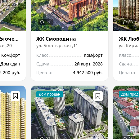
ЖК Мега Победа 2я очередь
ЖК Смородина
ЖК Лю
се
,
20
ул.
Богатырская
,
11
ул.
Кирил
Комфорт
Класс
Комфорт
Класс
Дом сдан
Сдача
2й кврт. 2028
Сдача
6 200 руб.
Цена от
4 942 500 руб.
Цена от