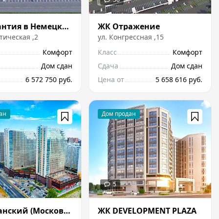
ЖК Гарантия в Немецкой деревне
ЖК Отражение
тическая
,
2
ул.
Конгрессная
,
15
Комфорт
Класс
Комфорт
Дом сдан
Сдача
Дом сдан
6 572 750 руб.
Цена от
5 658 616 руб.
ЖK Кубанский (Московский)
ЖК DEVELOPMENT PLAZA