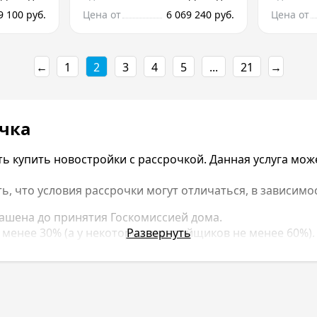
9 100 руб.
Цена от
6 069 240 руб.
Цена от
←
1
2
3
4
5
...
21
→
очка
упить новостройки с рассрочкой. Данная услуга может
, что условия рассрочки могут отличаться, в зависимо
ашена до принятия Госкомиссией дома.
 менее 30% (а у некоторых застройщиков не менее 60%).
Развернуть
месяцев.
месяцев.
 годовых. Может быть заключена на 12-24 месяца (также