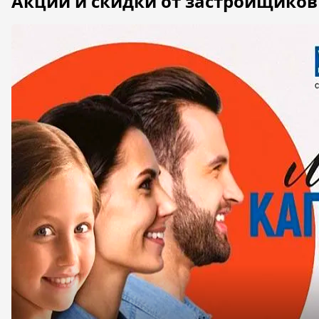
Первоначальный взнос должен составлять от 20%.
Такой вариант оплаты удобен не только для дольщ
первоначальный взнос. При этом человеку не приде
На нашем информационном портале МойЖК вы может
указаны другие способы оплаты: ипотека, военная 
у вас остались вопросы, то вы можете перейти на
уточнения всех деталей.