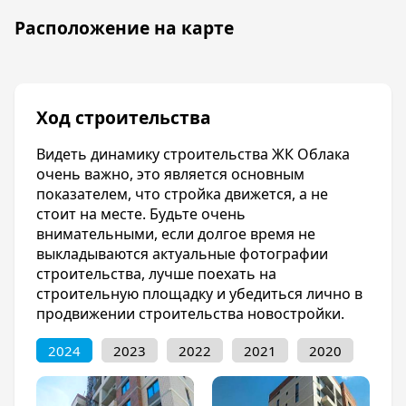
города Краснодара. Несмотря на то, что
Расположение на карте
сдача ЖК Облака запланирована на 2022 год,
у вас уже есть возможность купить квартиру.
Прикубанский район обладает довольно
развитой инфраструктурой. Вблизи от ЖК
Ход строительства
Облака расположен торговый центр
«Западный», несколько школьных и
Видеть динамику строительства ЖК Облака
дошкольных учреждений, поликлиник,
очень важно, это является основным
отделения почты, а также банков. На
показателем, что стройка движется, а не
внутренней территории жилого комплекса
стоит на месте. Будьте очень
возводятся игровые и спортивные площадки,
внимательными, если долгое время не
коммерческие помещения и парковка. Что
выкладываются актуальные фотографии
значительно облегчает жизнь дольщиков.
строительства, лучше поехать на
Инфраструктура
строительную площадку и убедиться лично в
продвижении строительства новостройки.
Для дольщиков ЖК Облака в шаговой
доступности предоставлена вся необходимая
2024
2023
2022
2021
2020
для счастливой жизни инфраструктура. При
желании они могут вообще не покидать
Прикубанский район. Недалеко от жилого