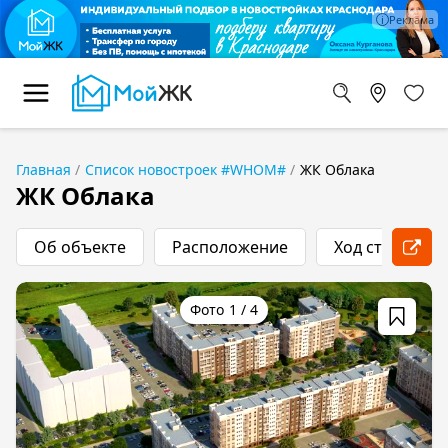
Главная
Список новостроек #WHOM#
ЖК Облака
ЖК Облака
Об объекте
Расположение
Ход строитель
1
/
4