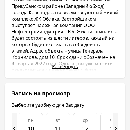
Прикубанском районе (Западный обход)
города Краснодара возводится уютный жилой
комплекс ЖК Облака. Застройщиком
выступает надежная компания ООО
Нефтестройиндустрия – Юг. Жилой комплекса
будет состоять из шести литеров, каждый из
которых будет включать в себя девять
этажей. Адрес объекта – улица Генерала
Корнилова, дом 10. Срок сдачи обозначен на
4 квартал 2022 года. Однако, вы уже можете
Развернуть
ознакомиться с планировками, фото,
отзывами и купить квартиру.
Прикубанский район отличается своей
тишиной, спокойностью, озелененностью, но
Запись на просмотр
при этом он обладает всей необходимой
инфраструктурой для комфортной жизни и
Выберите удобную для Вас дату
довольно быстро развивается. В
непосредственной близости от ЖК Облака
пн
вт
ср
чт
расположены общеобразовательные школы,
детские сады, больницы, парки, поликлиники,
10
11
12
13