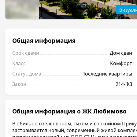
Визуал
Общая информация
Срок сдачи
Дом сдан
Класс
Комфорт
Статус дома
Последние квартиры
Закон
214-ФЗ
Общая информация о ЖК Любимово
В обильно озелененном, тихом и спокойном Прик
застраивается новый, современный жилой компл
репутацию застройщик
ООО СЗ Инсити
занимается