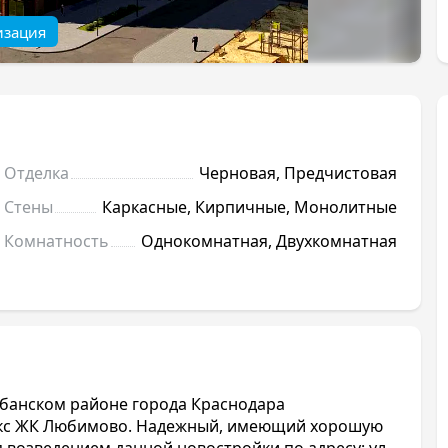
изация
Отделка
Черновая, Предчистовая
Стены
Каркасные, Кирпичные, Монолитные
Комнатность
Однокомнатная, Двухкомнатная
убанском районе города Краснодара
екс ЖК Любимово. Надежный, имеющий хорошую
 возведением данной новостройки по адресу: ул.