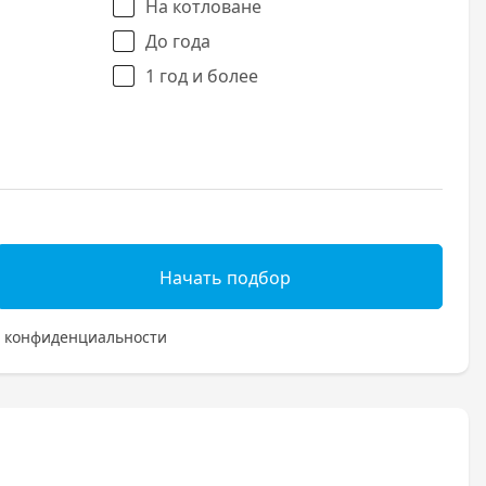
На котловане
До года
1 год и более
Начать подбор
 конфиденциальности