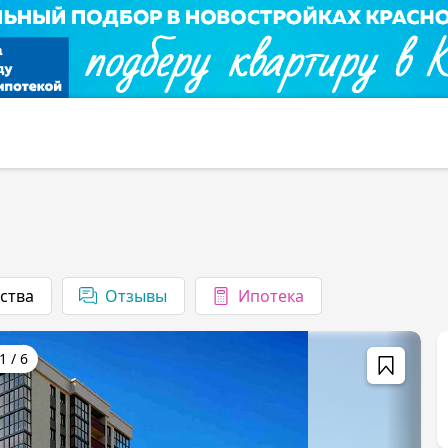
ства
1
/
6