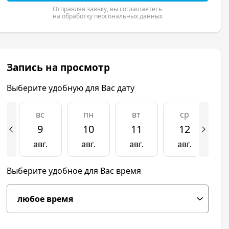
Отправляя заявку, вы соглашаетесь
на обработку персональных данных
Запись на просмотр
Выберите удобную для Вас дату
вс
пн
вт
ср
9
10
11
12
авг.
авг.
авг.
авг.
а
Выберите удобное для Вас время