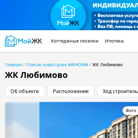
Коттеджные поселки
Ипотека
Главная
Список новостроек #WHOM#
ЖК Любимово
ЖК Любимово
Об объекте
Расположение
Ход строитель