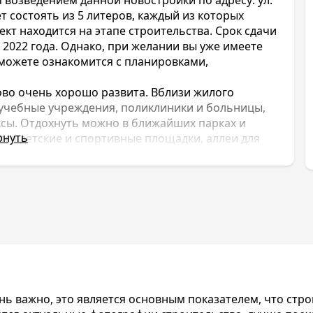
т состоять из 5 литеров, каждый из которых
ект находится на этапе строительства. Срок сдачи
2022 года. Однако, при желании вы уже имеете
 можете ознакомится с планировками,
во очень хорошо развита. Вблизи жилого
чебные учреждения, поликлиники и больницы,
сы. Отдохнуть можно в ближайших парках и
рнуть
ся детские и спортивные площадки, аллеи для
ные на всех жильцов.
ость квартир варьируется в зависимости от
 1650000, а максимальная – 3240000.
ом, нешумном, отдаленном от суеты
йщиком выступает проверенная и хорошо
и
.
ой. Для жителей ЖК Любимово в шаговой
иники, несколько крупных гипермаркетов,
ском районе имеются множество парков и
 важно, это является основным показателем, что стройк
зи ЖК Любимово проходит большое количество