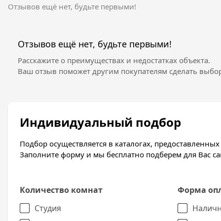
спортивные стадионы, оборудованные тренажерам
Отзывов ещё нет, будьте первыми!
посетить специально отведенные зоны и озеленен
Отделка квартир
Отзывов ещё нет, будьте первыми!
Квартиры в ЖК Любимово сдаются с предчистовой 
Расскажите о преимуществах и недостатках объекта.
стяжка пола, установлены стеклопакеты, металлич
Ваш отзыв поможет другим покупателям сделать выбор
Индивидуальный подбор
Подбор осуществляется в каталогах, предоставленны
Заполните форму и мы бесплатно подберем для Вас 
Количество комнат
Форма оп
Студия
Наличн