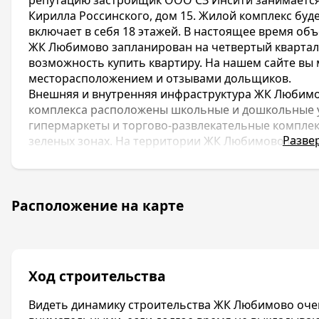
Кирилла Россинского, дом 15. Жилой комплекс буде
включает в себя 18 этажей. В настоящее время объ
ЖК Любимово запланирован на четвертый квартал 
возможность купить квартиру. На нашем сайте вы
месторасположением и отзывами дольщиков.
Внешняя и внутренняя инфраструктура ЖК Любимо
комплекса расположены школьные и дошкольные у
гипермаркеты и торгово-развлекательные комплек
Разве
зеленых зонах. На территории ЖК Любимово имеют
прогулок и отдыха, парковочные места, рассчитан
ЖК Любимово относится к классу «Комфорт». Стоим
квадратуры и выбора литеров. Минимальная цена –
Расположение на карте
Жилой комплекс ЖК Любимого застраивается в тих
Прикубанском районе города Краснодара. Застро
зарекомендовавшая себя компания
ООО СЗ Инсит
Район обладает всей необходимой инфраструктур
Ход строительства
доступности открыты школы, детские сады, поликл
торгово-развлекательных комплексов. В Прикубан
Видеть динамику строительства ЖК Любимово очень
зеленых зон. Через остановки, находящиеся вбли