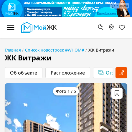
Главная
Список новостроек #WHOM#
ЖК Витражи
ЖК Витражи
Об объекте
Расположение
1
/
5