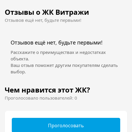
жизни и имуществу дольщиков ничего не
Отзывы о ЖК Витражи
угрожает.
Внешняя инфраструктура (школы, детские
Отзывов ещё нет, будьте первыми!
сады, гипермаркеты, торгово-
развлекательные центры и другое)
расположены в шаговой доступности.
Отзывов ещё нет, будьте первыми!
Внутренняя территория также тщательно
продумана. Имеется подземный паркинг,
Расскажите о преимуществах и недостатках
прогулочные аллеи, игровые и спортивные
объекта.
площадки.
Ваш отзыв поможет другим покупателям сделать
выбор.
Инфраструктура
Чем нравится этот ЖК?
Наличие развитой инфраструктуры не мало
Проголосовало пользователей: 0
важно при выборе квартиры. В шаговой
доступности от ЖК Витражи расположены 3
общеобразовательные школы и 4 детских
сада (приблизительное время на дорогу – 10
минут). Недалеко находится торгово-
Проголосовать
развлекательный комплекс «Красная