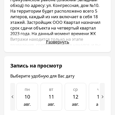
обход) по адресу: ул. Конгрессная, дом №10.
На территории будет расположено всего 5
литеров, каждый из них включает в себя 18
этажей. Застройщик ООО Квартал назначил
срок сдачи объекта на четвертый квартал
2023 года. На данный момент времени ЖК
Витражи находится только на этапе
Развернуть
возведения, старт продаж уже начался, и вы
можете купить квартиру по наиболее
приятной стоимости.
В нескольких минутах ходьбы от ЖК Витражи
Запись на просмотр
расположены общеобразовательные школы
и дошкольные учреждения (ребенок потратит
Выберите удобную для Вас дату
на дорогу 10 минут), торгово-
развлекательные комплексы, супермаркеты и
пн
вт
ср
чт
другие объекты внешней инфраструктуры,
без которых тяжело представить комфортную
10
11
12
13
жизнь. На закрытой и безопасной
авг.
авг.
авг.
авг.
территории ЖК Витражи продуманы игровые
площадки с зонированием по возрастным