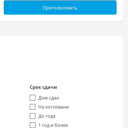
Проголосовать
Срок сдачи
Дом сдан
На котловане
До года
1 год и более