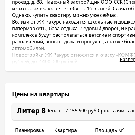
проезд, д. 88. Надежный застройщик ООО ССК (Сп
из которых включает в себя по 16 этажей. Сдача об
Однако, купить квартиру можно уже сейчас.
Вблизи от ЖК Ракурс находятся школьные и дошко
гипермаркеты, база отдыха, Ледовый дворец и Кр
комплекса будут располагаться детские и спорти
развлечений, зоны отдыха и прогулок, а также бо
автомобилей.
Новостройки ЖК Ракурс относятся к классу «КОМФОР
Разве
рублей, до 2 400 000 рублей.
Представляем вашему вниманию современный жил
спокойном, тихом Прикубанском округе в городе 
проверенная компания ООО ССК (СпецСтройКубань)
них включает в себя по 16 этажей.
Цены на квартиры
Так же эта строительная компания является застр
Свобода
,
ЖК Сердце
,
ЖК Открытие
,
ЖК Лучший
,
ЖК
Литер 8
Цена от
7 155 500 руб.
Срок сдачи
сдан
Внешняя и внутренняя инфраструктуры ЖК Ракурс 
от жилого комплекса находятся школы, поликлиник
Красной площади, гипермаркетов, стадиона ФК «К
Планировка
Квартира
Площадь м²
закрыт шлагбаумами, ведется видеонаблюдение. 