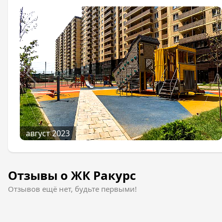
Также имеются спортивные площадки с большим к
специальные зоны, беседки и прогулочные аллеи 
наземный паркинг, рассчитанный на множество м
Отделка квартир
Приобрести квартиру в ЖК Ракурс вы можете с пре
выполнена стяжка пола, установлена не только ме
учета. Стены будут отштукатурены.
Предлагаем вам ознакомиться с отзывами, планир
август 2023
Отзывы о ЖК Ракурс
Отзывов ещё нет, будьте первыми!