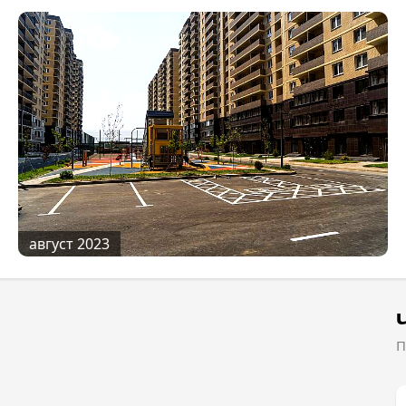
оличеством тренажеров. Для отдыха –
с ландшафтным озеленением. Для автомобилей –
ашин.
дчистовой отделкой. Следовательно, будет
таллическая дверь, но и стеклопакеты, и приборы
овками и ценами на нашем сайте.
август 2023
П