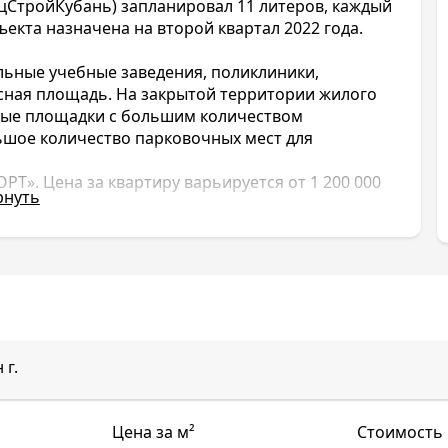
ецСтройКубань) запланировал 11 литеров, каждый
ъекта назначена на второй квартал 2022 года.
льные учебные заведения, поликлиники,
асная площадь. На закрытой территории жилого
вные площадки с большим количеством
льшое количество парковочных мест для
Т». Цена за квартиру варьируется от 1 200 000
рнуть
ой комплекс ЖК Ракурс, располагающийся в
Краснодаре. Застройщиком является надежная,
. Комплекс состоит из 11 литеров. Каждый из
ойщиком таких новостроек:
ЖК Фонтаны
,
ЖК
 Поколение
и
ЖК Дыхание
.
 г.
очень хорошо развиты. В шаговой доступности
и, детские сады. Можно легко добраться до
раснодар». Въезд на территорию ЖК Ракурс
Цена за м²
Стоимость
Имеются современные детские и спортивные