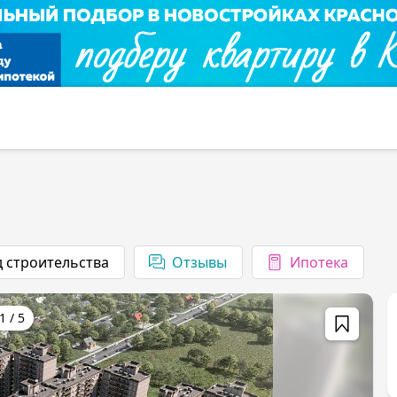
д строительства
1
/
5