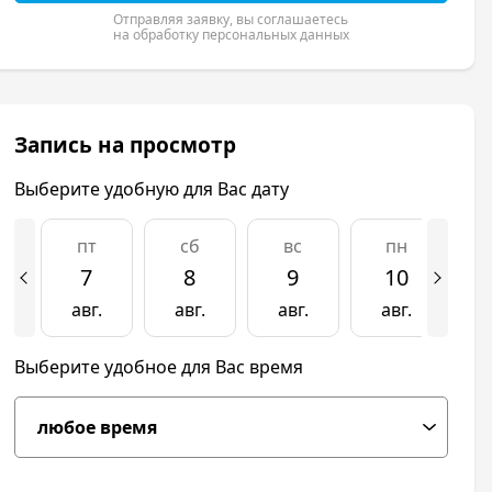
Отправляя заявку, вы соглашаетесь
на обработку персональных данных
Запись на просмотр
Выберите удобную для Вас дату
пт
сб
вс
пн
7
8
9
10
авг.
авг.
авг.
авг.
а
Выберите удобное для Вас время