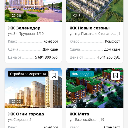
ЖК Зеленодар
ЖК Новые сезоны
ул.
3-я Трудовая
,
1/19
ул.
п-д Писателя Степанова
,
19
Класс
Комфорт
Класс
Комфорт
Сдача
Дом сдан
Сдача
Дом сдан
Цена от
5 691 300 руб.
Цена от
4 541 260 руб.
ЖК Огни города
ЖК Мята
ул.
Садовая
,
5
ул.
Бжегокайская
,
19
Класс
Комфорт
Класс
Стандарт