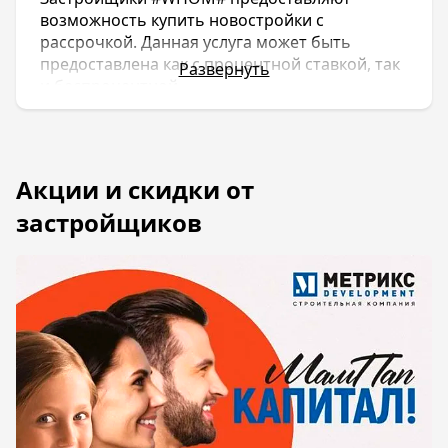
возможность купить новостройки с
рассрочкой. Данная услуга может быть
предоставлена как с процентной ставкой, так
Развернуть
и беспроцентной.
Условия беспроцентной рассрочки (стоит
учитывать, что условия рассрочки могут
отличаться, в зависимости от застройщика):
- Полная стоимость квартиры должна
быть погашена до принятия
Госкомиссией дома.
- Первоначальный взнос не должен
составлять менее 30% (а у некоторых
застройщиков не менее 60%).
- Рассрочка предоставляется на срок от 3
до 6 месяцев.
- До сдачи объекта не может быть менее
трех месяцев.
Рассрочка с комиссией предоставляется под