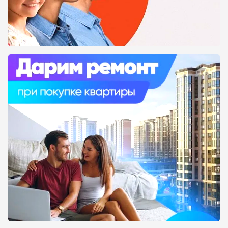
12-14% годовых. Может быть заключена на 12-
24 месяца (также зависит от срока сдачи
объекта). Первоначальный взнос должен
составлять от 20%.
Такой вариант оплаты удобен не только для
дольщиков, но и для застройщиков. Для
оформления рассрочки требуется
минимальный пакет документов,
первоначальный взнос. При этом человеку не
придется отдать свою квартиру в залог банку.
На нашем информационном портале МойЖК
вы можете ознакомиться со списками
новостроек, которые возможно взять в
рассрочку. Также могут быть указаны другие
способы оплаты: ипотека, военная ипотека,
материнский капитал. Вы можете подобрать
тот вариант, который будет удобен именно
вам. Если у вас остались вопросы, то вы
можете перейти на официальный сайт
застройщика и связаться со специалистами.