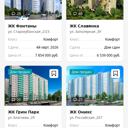
ЖК Фонтаны
ЖК Славянка
ул.
Старокубанская
,
2/23
ул.
Заполярная
,
39
Класс
Комфорт
Класс
Комфорт
Сдача
4й кврт. 2026
Сдача
Дом сдан
Цена от
7 854 000 руб.
Цена от
6 539 000 руб.
ЖК Грин Парк
ЖК Оникс
ул.
Благоева
,
29
ул.
Российская
,
267
Класс
Комфорт
Класс
Комфорт