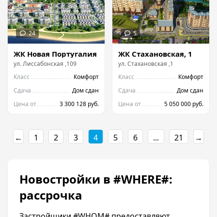
ЖК Новая Португалия
ЖК Стахановская, 1
ул.
Лиссабонская
,
109
ул.
Стахановская
,
1
Класс
Комфорт
Класс
Комфорт
Сдача
Дом сдан
Сдача
Дом сдан
Цена от
3 300 128 руб.
Цена от
5 050 000 руб.
←
1
2
3
4
5
6
...
21
→
Новостройки в #WHERE#:
рассрочка
Застройщики #WHOM# предоставляют