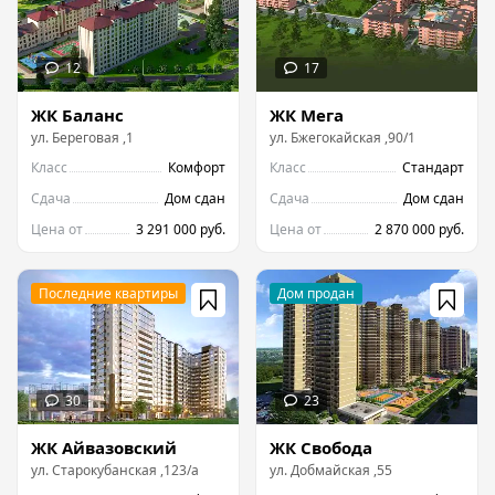
ЖК Баланс
ЖК Мега
ул.
Береговая
,
1
ул.
Бжегокайская
,
90/1
Класс
Комфорт
Класс
Стандарт
Сдача
Дом сдан
Сдача
Дом сдан
Цена от
3 291 000 руб.
Цена от
2 870 000 руб.
ЖК Айвазовский
ЖК Свобода
ул.
Старокубанская
,
123/а
ул.
Добмайская
,
55