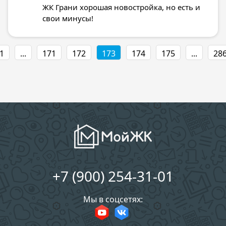
ЖК Грани хорошая новостройка, но есть и
свои минусы!
1
...
171
172
173
174
175
...
28
+7 (900) 254-31-01
Мы в соцсетях: