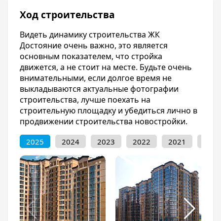
Гипермаркет для дома Леруа мерлен;
Ход строительства
Торгово-развлекательный комплекс
Красная площадь;
Видеть динамику строительства ЖК
Метро;
Достояние очень важно, это является
Бауцентр;
основным показателем, что стройка
Баскет Холл;
движется, а не стоит на месте. Будьте очень
Аптеки: Мелодия здоровья, Советская
внимательными, если долгое время не
аптека;
выкладываются актуальные фотографии
Банк: ВТБ и Сбер Банк.
строительства, лучше поехать на
строительную площадку и убедиться лично в
Транспорт
продвижении строительства новостройки.
Дорожная развязка возле ЖК Достояние
2025
2024
2023
2022
2021
202
развита на высоком уровне. В основном весь
транспорт ходит по улице Западный обход.
Оттуда можно доехать до любой точки
Краснодара.
На остановочном пункте проходит
следующий общественный транспорт:
маршрутное такси: 78. Можно пройти 5 минут