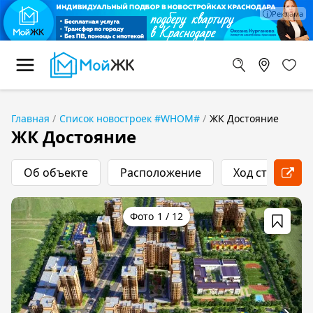
Главная
Список новостроек #WHOM#
ЖК Достояние
ЖК Достояние
Об объекте
Расположение
Ход строитель
1
/
12