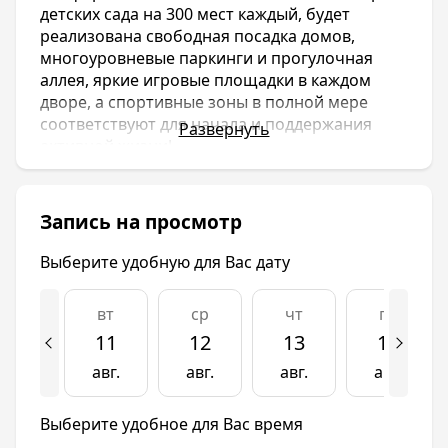
детских сада на 300 мест каждый, будет
реализована свободная посадка домов,
многоуровневые паркинги и прогулочная
аллея, яркие игровые площадки в каждом
дворе, а спортивные зоны в полной мере
соответствуют для начала и поддержания
Развернуть
активной жизни!
ЖК Достояние в Краснодаре - это новый,
грандиозный проект от строительной
Запись на просмотр
компании ООО ЮгСтройИнвест! На
сегодняшний день это один из самых
Выберите удобную для Вас дату
надежных застройщиков в городе, который
застраивает целые районы комплексной
вт
ср
чт
пт
застройкой со всей необходимой и самой
нужной инфраструктурой, например такие как
11
12
13
14
ЖК Губернский
.
авг.
авг.
авг.
авг.
Начиная застраивать новый район своими
новостройками эта строительнвя компания
Выберите удобное для Вас время
продумывает все до мельчайших деталей и