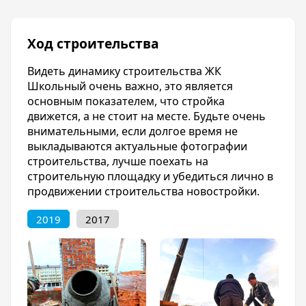
Благоустройство
Территория комплекса комплекса будет
Ход строительства
огорожена и оборудована GPS-шлагбаумами,
значит Вы сможете поставить машину во
Видеть динамику строительства ЖК
дворе даже поздно вечером и будете
Школьный очень важно, это является
спокойны за безопасность своей семьи и
основным показателем, что стройка
гостей нашего комплекса.
движется, а не стоит на месте. Будьте очень
внимательными, если долгое время не
Отделка квартир
выкладываются актуальные фотографии
строительства, лучше поехать на
Квартиры сдаются с качественной
строительную площадку и убедиться лично в
предчистовой отделкой, Вы сможете сразу
продвижении строительства новостройки.
приступить к косметическому ремонту и
въехать в квартиру в кратчайшие сроки!
2019
2017