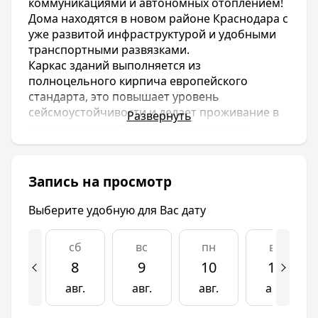
коммуникациями и автономных отоплением!
Дома находятся в новом районе Краснодара с
уже развитой инфраструктурой и удобными
транспортными развязками.
Каркас зданий выполняется из
полноцельного кирпича европейского
стандарта, это повышает уровень
сейсмоустойчивости и делает проживание в
Развернуть
доме не только привлекательным, но и
надежным.
Фасад здания оформляется керамогранитным
кирпичом. Этот материал получил признание
Запись на просмотр
в строительной сфере за свою
долговечность, прочность и престижный
Выберите удобную для Вас дату
внешний вид.
сб
вс
пн
вт
ЖК «Школьный»- это комплекс из 5
кирпичных новостроек с центральными
8
9
10
11
коммуникациями и автономных отоплением!
авг.
авг.
авг.
авг.
Дома находятся в новом районе Краснодара с
уже развитой инфраструктурой и удобными