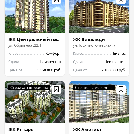
ЖК Центральный парк
ЖК Вивальди
ул.
Обрывная
,
22/1
ул.
Горячеключевская
,
7
Класс
Комфорт
Класс
Бизнес
Сдача
Неизвестен
Сдача
Неизвестен
Цена от
1 150 000 руб.
Цена от
2 180 000 руб.
ЖК Янтарь
ЖК Аметист