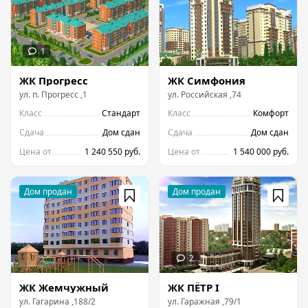
ЖК Прогресс
ЖК Симфония
ул.
п. Прогресс
,
1
ул.
Российская
,
74
Класс
Стандарт
Класс
Комфорт
Сдача
Дом сдан
Сдача
Дом сдан
Цена от
1 240 550 руб.
Цена от
1 540 000 руб.
ЖК Жемчужный
ЖК ПЁТР I
ул.
Гагарина
,
188/2
ул.
Гаражная
,
79/1