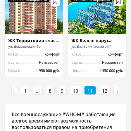
ЖК Территория счастья на Домбайской
ЖК Белые паруса
ул.
Домбайская
,
10
ул.
Валерия Гассия
,
4/7
Класс
Комфорт
Класс
Комфорт
Сдача
Неизвестен
Сдача
Неизвестен
Цена от
1 950 000 руб.
Цена от
1 450 000 руб.
←
1
...
8
9
10
11
12
→
Все военнослужащие #WHOM# работающие
долгое время имеют возможность
воспользоваться правом на приобретения