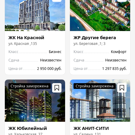
ЖК На Красной
ЖР Другие берега
ул.
Красная
,
135
ул.
Береговая
,
1; 3
Класс
Бизнес
Класс
Комфорт
Сдача
Неизвестен
Сдача
Неизвестен
Цена от
2 950 000 руб.
Цена от
1 297 835 руб.
ЖК Юбилейный
ЖК АНИТ-СИТИ
ул.
Харьковская
,
37
ул.
Седина
,
131