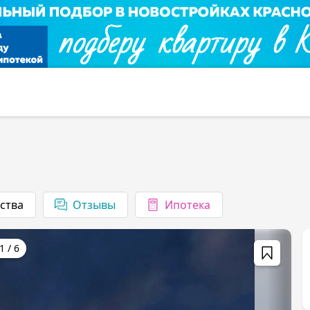
ства
1
/
6