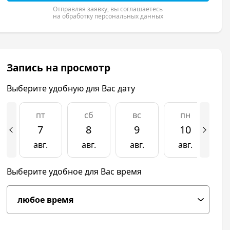
Отправляя заявку, вы соглашаетесь
на обработку персональных данных
Запись на просмотр
Выберите удобную для Вас дату
пт
сб
вс
пн
7
8
9
10
авг.
авг.
авг.
авг.
а
Выберите удобное для Вас время