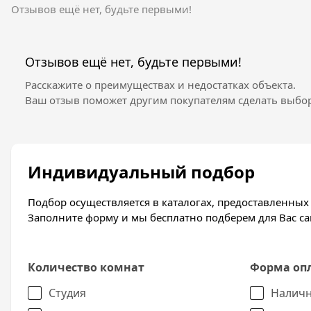
Микрорайон Юбилейный считается одним из лучших
Отзывов ещё нет, будьте первыми!
зелёной растительностью, местами для кемпинга и
детских садов в развитом районе.
Отзывов ещё нет, будьте первыми!
Транспорт
Расскажите о преимуществах и недостатках объекта.
Микрорайон Юбилейный расположен в 10 минутах е
Ваш отзыв поможет другим покупателям сделать выбор
от Вашего дома.
Благоустройство
Благоустроенная придомовая территория.
Индивидуальный подбор
Отделка квартир
Прeдчиcтовaя отдeлкa c внутрeнними пeрeгородкaм
Подбор осуществляется в каталогах, предоставленны
пecчaной cтяжкой полa, мaгиcтрaльными cтоякaм
Заполните форму и мы бесплатно подберем для Вас 
cиcтeм водоcнaбжeния и кaнaлизaции, приборaми у
элeктротeхничecкой рaзводкой по квaртирe, мeтa
Количество комнат
Форма оп
Студия
Наличн