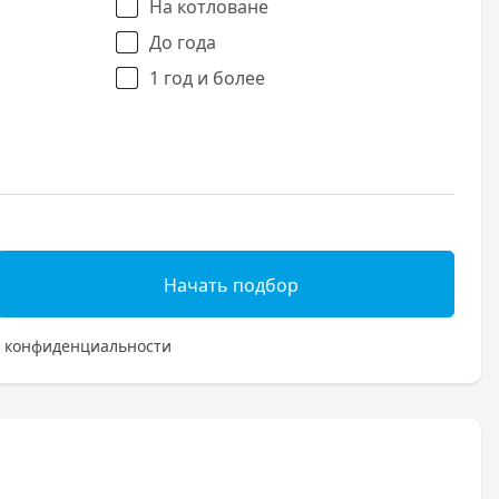
На котловане
До года
1 год и более
Начать подбор
 конфиденциальности