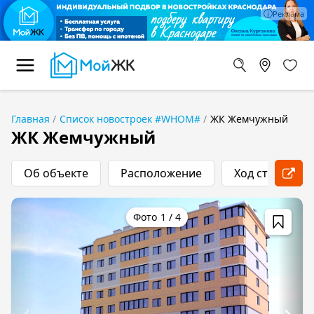
Главная
Список новостроек #WHOM#
ЖК Жемчужный
ЖК Жемчужный
Об объекте
Расположение
Ход строитель
1
/
4