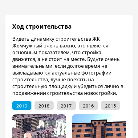
мусора и выхлопных газов.
Отделка квартир
Ход строительства
Квартиры сдаются в следующем техническом
состоянии: стены -оштукатурены; полы-
Видеть динамику строительства ЖК
стяжка; батареи отопления (отопление
Жемчужный очень важно, это является
центральное); разводка труб по квартире;
основным показателем, что стройка
электропроводка с розетками;
движется, а не стоит на месте. Будьте очень
телефонизация; приборы учета на горячую и
внимательными, если долгое время не
холодную воду; МПО. Лоджии и балконы -
выкладываются актуальные фотографии
ограждение кирпичное.
строительства, лучше поехать на
строительную площадку и убедиться лично в
продвижении строительства новостройки.
2019
2018
2017
2016
2015