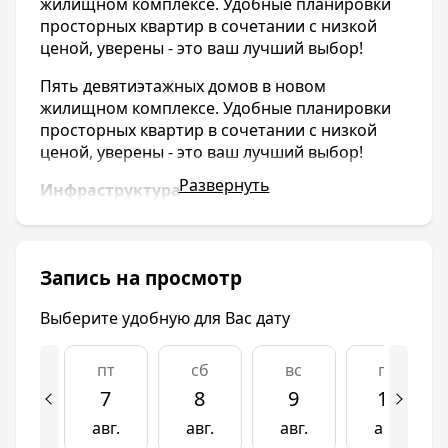
жилищном комплексе. Удобные планировки
просторных квартир в сочетании с низкой
ценой, уверены - это ваш лучший выбор!
Пять девятиэтажных домов в новом
жилищном комплексе. Удобные планировки
просторных квартир в сочетании с низкой
ценой, уверены - это ваш лучший выбор!
Развернуть
Инфраструктура
Посёлок Яблоновский активно развивается,
но уже вблизи комплекса присутствуют все
необходимые коммерческие здания:
Запись на просмотр
поликлиника, отделение Сбербанка, магазины
обуви, салоны одежды и спортивных товаров,
Выберите удобную для Вас дату
ателье и парикмахерские, салоны красоты,
развлекательные центры. В районе также
пт
сб
вс
пн
присутствуют детские садики и школы – в
7
8
9
10
шаговой доступности от комплекса.
авг.
авг.
авг.
авг.
Транспорт