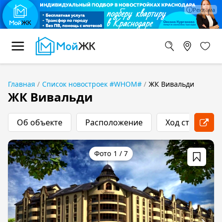
Главная
Список новостроек #WHOM#
ЖК Вивальди
ЖК Вивальди
Об объекте
Расположение
Ход строитель
1
/
7