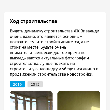
прилегающем парке и немного упражнений
на специальной спортплощадке?
Романтическое настроение создаст
невероятная иллюминация парка в темное
Ход строительства
время суток. И вся эта красота прямо под
вашими окнами. Для того чтобы совершить
Видеть динамику строительства ЖК Вивальди
прогулку, подышать свежим чистым
очень важно, это является основным
воздухом, отдохнуть от постоянно
показателем, что стройка движется, а не
окружающей вас техники и побыть на лоне
стоит на месте. Будьте очень
природы, ехать никуда не придется. В
внимательными, если долгое время не
«Вивальди» позаботились о том, чтобы
выкладываются актуальные фотографии
жильцы могли наслаждаться единением с
строительства, лучше поехать на
природой, сделав всего несколько шагов от
строительную площадку и убедиться лично в
своего подъезда.
продвижении строительства новостройки.
Предлагаются квартиры от застройщика в
2016
2015
лучшем жилом комплексе из построенных
сегодня в Краснодаре. «Вивальди» - это не
просто жилой комплекс, объединяющий
современные возможности и взгляды на
жилье. Это качественно новый уровень