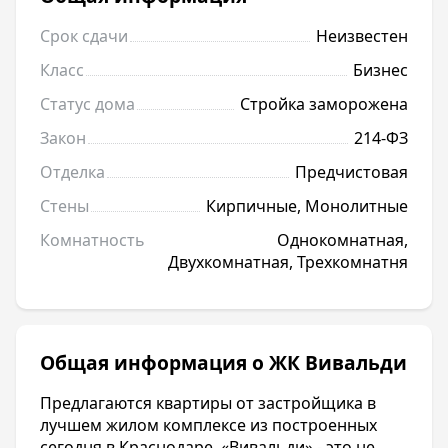
Срок сдачи
Неизвестен
Класс
Бизнес
Статус дома
Стройка заморожена
Закон
214-ФЗ
Отделка
Предчистовая
Стены
Кирпичные, Монолитные
Комнатность
Однокомнатная,
Двухкомнатная, Трехкомнатня
Общая информация о ЖК Вивальди
Предлагаются квартиры от застройщика в
лучшем жилом комплексе из построенных
сегодня в Краснодаре. «Вивальди» - это не