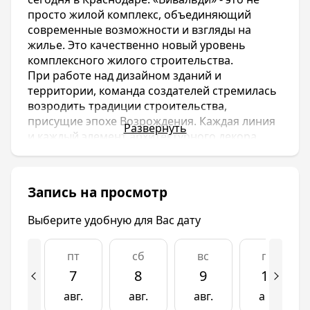
просто жилой комплекс, объединяющий
современные возможности и взгляды на
жилье. Это качественно новый уровень
комплексного жилого строительства.
При работе над дизайном зданий и
территории, команда создателей стремилась
возродить традиции строительства,
присущие эпохе Возрождения. Каждая линия
Развернуть
и каждый элемент архитектурного декора
излучают это желание сделать жизнь яркой,
наполнить ее эстетикой, утонченностью,
грацией и элегантностью. Команде,
Запись на просмотр
работавшей над проектом ЖК «Вивальди»
невероятно метко удалось попасть в самую
Выберите удобную для Вас дату
свою цель: объединить эстетику, присущую
классической архитектуре, с современными
пт
сб
вс
пн
технологиями и элементами. Именно поэтому
квартиры от застройщика в элитном доме
7
8
9
10
«Вивальди» пользуются спросом. Тут витает
авг.
авг.
авг.
авг.
особая энергия творчества, уверенности в