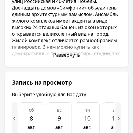
улиц Российская и 40-летия Победы.
Двенадцать домов «Симфонии» объединены
единым архитектурным замыслом. Ансамбль
жилого комплекса имеет акценты в виде
высоких 24-этажных башен, из окон которых
открывается великолепный вид на город.
Жилой комплекс отличается разнообразием
планировок. В нем можно купить как
демократичные по цене квартиры-студии, так
Развернуть
и жилье бизнес-класса. Для удобства
потенциальных клиентов рядом с жилым
комплексом работает офис продаж
корпорации «Девелопмент-Юг». Клиенты не
Запись на просмотр
только могут получить консультацию, но и
сразу побывать в выбранной квартире в
Выберите удобную для Вас дату
сопровождении сотрудника отдела продаж.
сб
вс
пн
вт
ЖК «Симфония» расположен на пересечении
улиц Российская и 40-летия Победы.
8
9
10
11
Двенадцать домов «Симфонии» объединены
авг.
авг.
авг.
авг.
единым архитектурным замыслом. Ансамбль