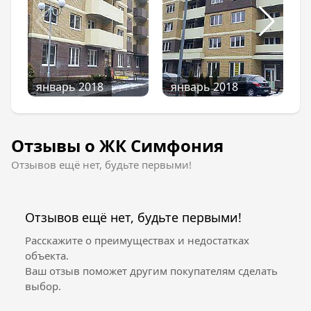
повышенной комфортности.
Централизованным обслуживанием
комплекса занимается эксплуатирующая
компания «Территория комфорта». В ее штате
есть все специалисты, необходимые для
создания и поддержания комфортных
январь 2018
январь 2018
условий жизни.
Отделка квартир
Отзывы о ЖК Симфония
Жилой комплекс отличается разнообразием
планировок. В нем можно купить как
Отзывов ещё нет, будьте первыми!
демократичные по цене квартиры-студии, так
и жилье бизнес-класса.
Отзывов ещё нет, будьте первыми!
Расскажите о преимуществах и недостатках
объекта.
Ваш отзыв поможет другим покупателям сделать
выбор.