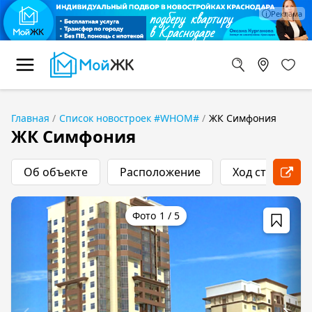
Главная
Список новостроек #WHOM#
ЖК Симфония
ЖК Симфония
Об объекте
Расположение
Ход строитель
1
/
5