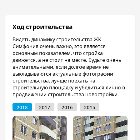
соответствует своему названию. Он строен и
гармоничен, наполнен интересным
содержанием, и с каждым сданным домом
звучит по-новому, ярко и интересно.
Ход строительства
Транспорт
Видеть динамику строительства ЖК
Жить в жилом комплексе «Симфония» очень
Симфония очень важно, это является
удобно, благодаря развитой транспортной и
основным показателем, что стройка
социальной инфраструктуре микрорайона.
движется, а не стоит на месте. Будьте очень
Транспортная инфраструктура отлично
внимательными, если долгое время не
развита, и Вы можете легко добраться до
выкладываются актуальные фотографии
любой точки Краснодара на общественном
строительства, лучше поехать на
транспорте.
строительную площадку и убедиться лично в
продвижении строительства новостройки.
Благоустройство
2018
2017
2016
2015
Во дворах «Симфонии» высажены деревья,
устроены газоны, установлены детские и
спортивные площадки. В подъездах домов
круглосуточно дежурят консьержи. В домах
устанавливаются бесшумные лифты