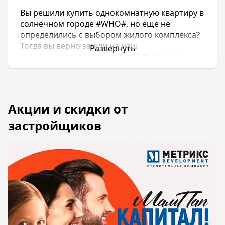
Вы решили купить однокомнатную квартиру в
солнечном городе #WHO#, но еще не
определились с выбором жилого комплекса?
Тогда вы верно зашли на наш
Развернуть
информативный портал МойЖК. В нашем
каталоге представлено множество вариантов
новостроек, в которых вы можете купить 1
комнатную квартиру. Вы также можете
ознакомиться с подробной информацией о
застройщиках, которые взводят тот или иной
жилой комплекс. Некоторые из них уже
успели хорошо зарекомендовать себя на
рынке недвижимости, а кто-то только
начинает этот нелегкий путь. На нашем сайте
также возможно изучить белые и черные
списки застройщиков, чтобы не попасться к
недобросовестным компаниям, которые
оставляют объекты без конкретного срока
сдачи объекта. В таких случаях дольщики
могут ждать свои квартиры годами.