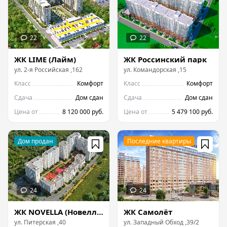
ЖК LIME (Лайм)
ЖК Россинский парк
ул.
2-я Российская
,
162
ул.
Командорская
,
15
Класс
Комфорт
Класс
Комфорт
Сдача
Дом сдан
Сдача
Дом сдан
Цена от
8 120 000 руб.
Цена от
5 479 100 руб.
ЖК NOVELLA (Новелла)
ЖК Самолёт
ул.
Питерская
,
40
ул.
Западный Обход
,
39/2