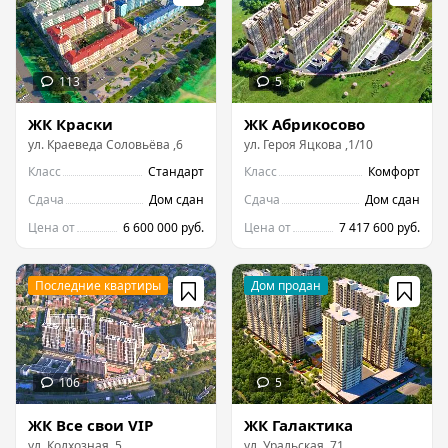
ЖК Краски
ЖК Абрикосово
ул.
Краеведа Соловьёва
,
6
ул.
Героя Яцкова
,
1/10
Класс
Стандарт
Класс
Комфорт
Сдача
Дом сдан
Сдача
Дом сдан
Цена от
6 600 000 руб.
Цена от
7 417 600 руб.
ЖК Все свои VIP
ЖК Галактика
ул.
Колхозная
,
5
ул.
Уральская
,
71