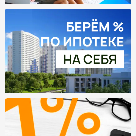
застройщика и напрямую написать их
онлайн-менеджерам, чтобы уточнить все
нюансы. Рекомендуем вам тщательно
ознакомиться со всей информацией, что бы в
конечном итоге купить квартиру в том жилом
комплексе, который будет максимально
комфортен и удобен для вашего дальнейшего
проживания. В каталоге представлены как
объекты, которые находятся на этапе
строительства, так и уже сданные
новостройки.