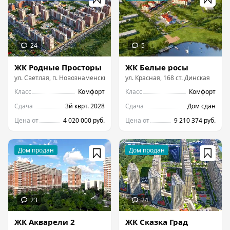
ЖК Родные Просторы
ЖК Белые росы
ул.
Светлая, п. Новознаменский
ул.
Красная, 168 ст. Динская
Класс
Комфорт
Класс
Комфорт
Сдача
3й кврт. 2028
Сдача
Дом сдан
Цена от
4 020 000 руб.
Цена от
9 210 374 руб.
ЖК Акварели 2
ЖК Сказка Град