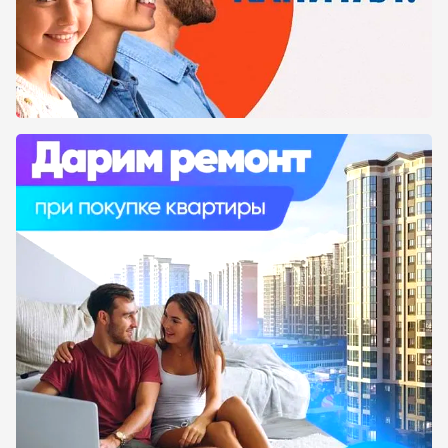
Однушка будет отличным вариантом, если
вариант студии для вас маленький или
неудобный из-за своей планировки, а
двухкомнатная квартира слишком большая
или не подходит по стоимости. Так как,
естественно, цена квартиры напрямую
связана с количеством в ней квадратных
метров. На нашем сайте предоставлена вся
актуальная, достоверная информация о
жилых комплексах. Благодаря чему вы можете
сразу ознакомиться с внешней и внутренней
инфраструктурой новостройки. На
интерактивной карте показано
месторасположение каждого жилого
комплекса, а также что именно находится в
шаговой от него доступности.
Если у вас возникли вопросы, вы можете
написать нам. Мы с вами свяжемся и с
радостью вас проконсультируем. Или вы
можете перейти на официальный сайт