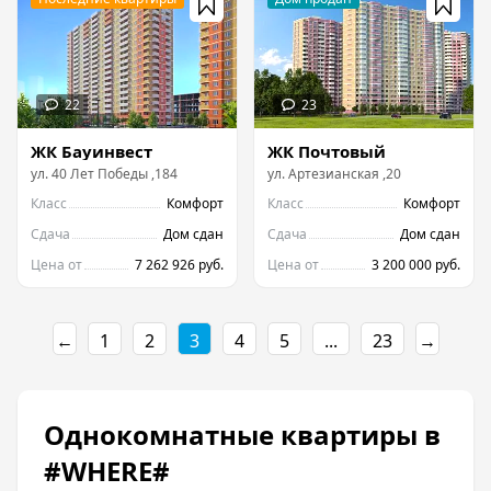
ЖК Бауинвест
ЖК Почтовый
ул.
40 Лет Победы
,
184
ул.
Артезианская
,
20
Класс
Комфорт
Класс
Комфорт
Сдача
Дом сдан
Сдача
Дом сдан
Цена от
7 262 926 руб.
Цена от
3 200 000 руб.
←
1
2
3
4
5
...
23
→
Однокомнатные квартиры в
#WHERE#