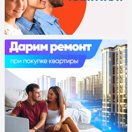
Однушка будет отличным вариантом, если
вариант студии для вас маленький или
неудобный из-за своей планировки, а
двухкомнатная квартира слишком большая
или не подходит по стоимости. Так как,
естественно, цена квартиры напрямую
связана с количеством в ней квадратных
метров. На нашем сайте предоставлена вся
актуальная, достоверная информация о
жилых комплексах. Благодаря чему вы можете
сразу ознакомиться с внешней и внутренней
инфраструктурой новостройки. На
интерактивной карте показано
месторасположение каждого жилого
комплекса, а также что именно находится в
шаговой от него доступности.
Если у вас возникли вопросы, вы можете
написать нам. Мы с вами свяжемся и с
радостью вас проконсультируем. Или вы
можете перейти на официальный сайт