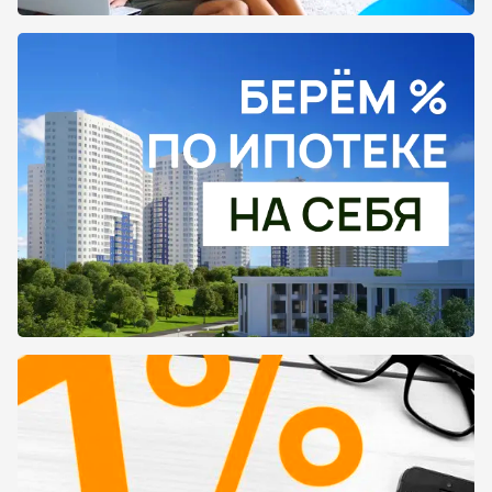
застройщика и напрямую написать их
онлайн-менеджерам, чтобы уточнить все
нюансы. Рекомендуем вам тщательно
ознакомиться со всей информацией, что бы в
конечном итоге купить квартиру в том жилом
комплексе, который будет максимально
комфортен и удобен для вашего дальнейшего
проживания. В каталоге представлены как
объекты, которые находятся на этапе
строительства, так и уже сданные
новостройки.