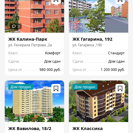
ЖК Калина-Парк
ЖК Гагарина, 192
ул.
Генерала Петрова
,
2а
ул.
Гагарина
,
190
Класс
Комфорт
Класс
Стандарт
Сдача
Дом сдан
Сдача
Дом сдан
Цена от
980 000 руб.
Цена от
1 200 000 руб.
ЖК Вавилова, 18/2
ЖК Классика