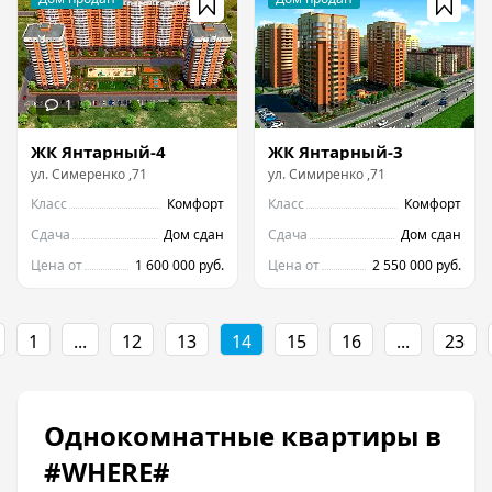
ЖК Янтарный-4
ЖК Янтарный-3
ул.
Симеренко
,
71
ул.
Симиренко
,
71
Класс
Комфорт
Класс
Комфорт
Сдача
Дом сдан
Сдача
Дом сдан
Цена от
1 600 000 руб.
Цена от
2 550 000 руб.
←
1
...
12
13
14
15
16
...
23
Однокомнатные квартиры в
#WHERE#