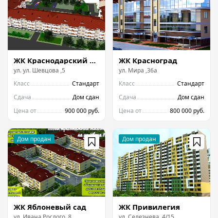
ЖК Краснодарский Экопарк
ЖК Красноград
ул.
ул. Шевцова
,
5
ул.
Мира
,
36а
Класс
Стандарт
Класс
Стандарт
Сдача
Дом сдан
Сдача
Дом сдан
Цена от
900 000 руб.
Цена от
800 000 руб.
ЖК Яблоневый сад
ЖК Привилегия
ул.
Ивана Рослого
,
8
ул.
Селезнева
,
4/15