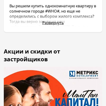
Вы решили купить однокомнатную квартиру в
солнечном городе #WHO#, но еще не
определились с выбором жилого комплекса?
Тогда вы верно зашли на наш
Развернуть
информативный портал МойЖК. В нашем
каталоге представлено множество вариантов
новостроек, в которых вы можете купить 1
комнатную квартиру. Вы также можете
ознакомиться с подробной информацией о
застройщиках, которые взводят тот или иной
жилой комплекс. Некоторые из них уже
успели хорошо зарекомендовать себя на
рынке недвижимости, а кто-то только
начинает этот нелегкий путь. На нашем сайте
также возможно изучить белые и черные
списки застройщиков, чтобы не попасться к
недобросовестным компаниям, которые
оставляют объекты без конкретного срока
сдачи объекта. В таких случаях дольщики
могут ждать свои квартиры годами.