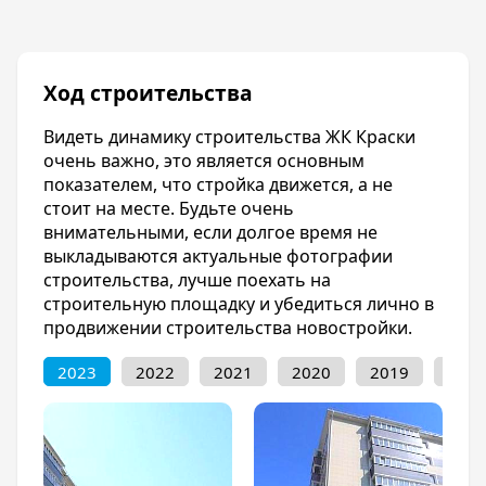
безопасности ребенка), спортивные
площадки с тренажерами. Для автомобилей
подготовлена парковка.
Ход строительства
Перед тем как купить квартиру в ЖК Краски,
вы можете ознакомиться в фото, ценами и
Видеть динамику строительства ЖК Краски
планировкой на нашем сайте.
очень важно, это является основным
Инфраструктура
показателем, что стройка движется, а не
стоит на месте. Будьте очень
ЖК Краски располагается в экологически
внимательными, если долгое время не
чистом, отдаленном от городской суеты
выкладываются актуальные фотографии
Прикубанском округе. Однако, при этом он
строительства, лучше поехать на
имеет хорошо развитую инфраструктуру.
строительную площадку и убедиться лично в
В шаговой доступности от жилого комплекса
продвижении строительства новостройки.
находятся средние общеобразовательные
школы, гипермаркет «Лента», поликлиники и
2023
2022
2021
2020
2019
201
банки.
Первые этажи ЖК Краски предназначены под
коммерческие помещения. На них будут
распложены аптеки, фитнес клубы, студии
красоты, кондитерские, пекарни и магазины.