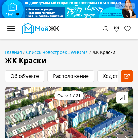
Главная
Список новостроек #WHOM#
ЖК Краски
ЖК Краски
Об объекте
Расположение
Ход строитель
1
/
21