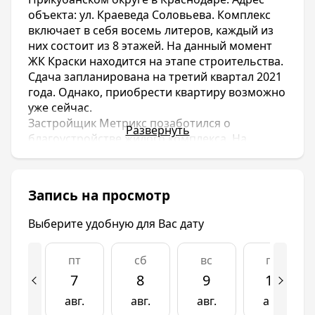
объекта: ул. Краеведа Соловьева. Комплекс
включает в себя восемь литеров, каждый из
них состоит из 8 этажей. На данный момент
ЖК Краски находится на этапе строительства.
Сдача запланирована на третий квартал 2021
года. Однако, приобрести квартиру возможно
уже сейчас.
Застройщик Метрикс позаботился о
Развернуть
благоустройстве жилого комплекса. На
территории располагаются детская игровая
площадка, спортивная, зона отдыха с
удобными для расслабления лавочками.
Запись на просмотр
Выполнен качественный ландшафтный
дизайн. Недалеко от ЖК Краски находятся
Выберите удобную для Вас дату
детские сады, средние общеобразовательные
школы, гипермаркет «Лента». Хорошая
пт
сб
вс
пн
транспортная развязка позволяет добраться
в любую часть города.
7
8
9
10
Новостройки относятся к классу «Стандарт».
авг.
авг.
авг.
авг.
Цена квартир напрямую зависит от