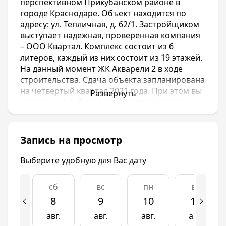
перспективном Прикубанском районе в
городе Краснодаре. Объект находится по
адресу: ул. Тепличная, д. 62/1. Застройщиком
выступает надежная, проверенная компания
– ООО Квартал. Комплекс состоит из 6
литеров, каждый из них состоит из 19 этажей.
На данный момент ЖК Акварели 2 в ходе
строительства. Сдача объекта запланирована
на четвертый квартал 2021 года. При этом вы
Развернуть
можете уже сейчас приобрести квартиру.
В пешей доступности от ЖК Акварели 2
имеются детский сад, гипермаркеты, школа.
Не далеко располагается ТРЦ «Красная
Запись на просмотр
Площадь». Жилой комплекс закрыт и
охраняется. Из окон квартир можно
Выберите удобную для Вас дату
наблюдать панорамный вид на город.
Территория снабжена безопасными
сб
вс
пн
вт
игровыми площадками для детей разного
8
9
10
11
возраста, спортивными площадками для
командных игр, прогулочными аллеями и
авг.
авг.
авг.
авг.
зонами отдыха.