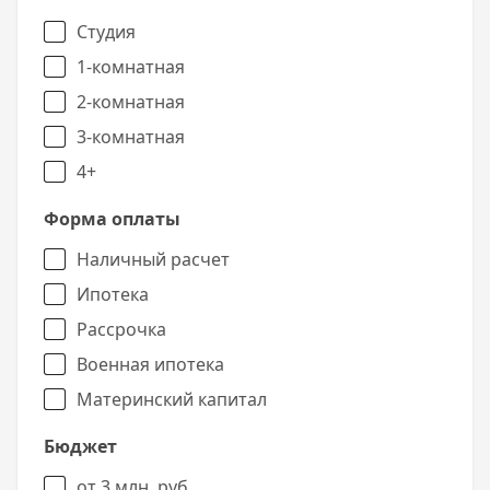
фото вы можете как на нашем сайте, так и на
официальном.
Студия
1-комнатная
2-комнатная
3-комнатная
4+
Форма оплаты
Наличный расчет
Ипотека
Рассрочка
Военная ипотека
Материнский капитал
Бюджет
от 3 млн. руб