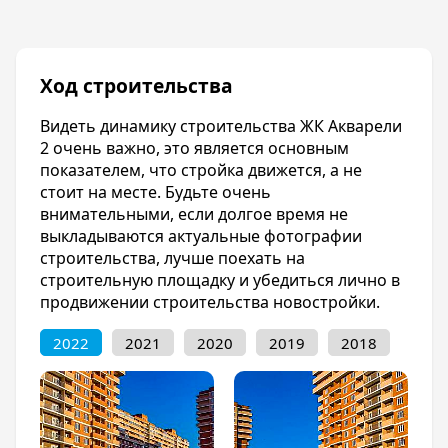
есть игровые площадки для детей,
выполненные из высококачественного
материала, спортивные площадки,
предназначенные для игры в футбол или
Ход строительства
баскетбол. Для автомобилей продумана
многоуровневая парковка. Подсветка по
Видеть динамику строительства ЖК Акварели
периметру крыш делает ЖК невероятно
2 очень важно, это является основным
красивым в вечернее время суток.
показателем, что стройка движется, а не
стоит на месте. Будьте очень
Инфраструктура
внимательными, если долгое время не
ЖК Акварели 2 располагается в тихом,
выкладываются актуальные фотографии
отдаленном от шума, но хорошо развитом
строительства, лучше поехать на
Прикубанском районе. В непосредственной
строительную площадку и убедиться лично в
близости от жилого комплекса находятся:
продвижении строительства новостройки.
детский сад №85, школа №94, гипермаркеты
«Метро» и «Лента». За несколько минут на
2022
2021
2020
2019
2018
автомобиле или общественном транспорте
можно добраться до ТРЦ «Красная Площадь».
Также рядом имеются больницы,
поликлиники, отделения банков.