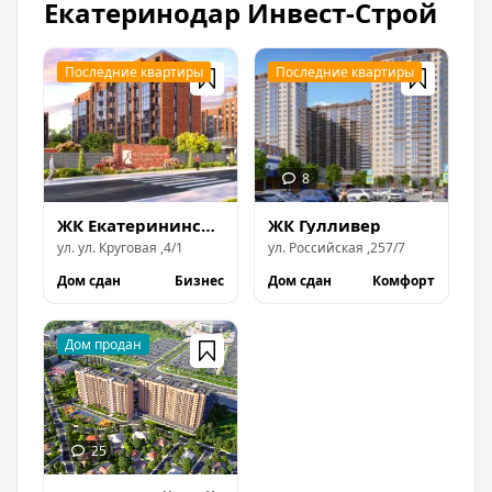
отрасли и современные экологически чистые
Екатеринодар Инвест-Строй
материалы.
ООО Екатеринодар Инвест-Строй
строит в:
ЖК Екатерининский парк
ЖК Гулливер
ул.
ул. Круговая
,
4/1
ул.
Российская
,
257/7
Дом сдан
Бизнес
Дом сдан
Комфорт