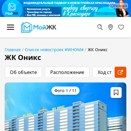
Главная
Список новостроек #WHOM#
ЖК Оникс
ЖК Оникс
Об объекте
Расположение
Ход строитель
1
/
11