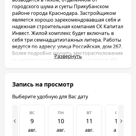
городского шума и суеты Прикубанском
районе города Краснодара. Застройщиком
является хорошо зарекомендовавшая себя и
надежная строительная компания СК Капитал
Инвест. Жилой комплекс будет включать в
себя три семнадцатиэтажных литера. Работы
ведутся по адресу: улица Российская, дом 267.
Более подробно изучить месторасположение
Развернуть
вы можете на карте. В настоящее время ЖК
Оникс находится на этапе строительства. Но у
вас есть возможность посмотреть фото и
изучить планировки, чтобы купить квартиру
Запись на просмотр
уже сейчас.
ЖК Оникс имеет достаточно развитую как
Выберите удобную для Вас дату
внешнюю, так и внутреннюю инфраструктуру.
В двух минутах ходьбы от жилого комплекса
вс
пн
вт
ср
расположен гипермаркет «Лента», чуть
дальше «Магнит» и «Метро». Вблизи также
9
10
11
12
имеются государственные и частные детские
авг.
авг.
авг.
авг.
сады, общеобразовательные и языковые