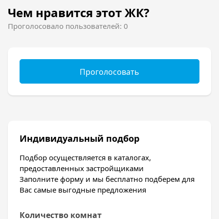
Чем нравится этот ЖК?
игровых площадках, предусмотренных под
любой возраст. Для спортсменов имеются
Проголосовало пользователей: 0
площадки с различными тренажерами. Чтобы
отдохнуть и расслабиться, вы можете
прогуляться по собственному парку.
Отделка квартир
Проголосовать
Квартиры в ЖК оникс сдаются с предчистовой
отделкой. Это значит, что:
Стяжка пола выполнена;
Стену отштукатурены;
Индивидуальный подбор
Приборы учета, металлические входные
двери и стеклопакеты установлены.
Подбор осуществляется в каталогах,
предоставленных застройщиками
Заполните форму и мы бесплатно подберем для
Вас самые выгодные предложения
Количество комнат