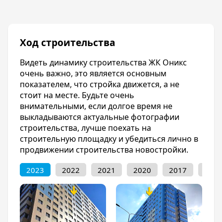
Всего несколько минут ходьбы отделяют
дольщиков ЖК Оникс от многочисленных
школ, государственных и частных детских
Ход строительства
садов, гипермаркетов, торговых центров,
поликлиник и других объектов внешней
Видеть динамику строительства ЖК Оникс
инфраструктуры. На придомовой территории
очень важно, это является основным
запланированы площадки для детей и для
показателем, что стройка движется, а не
спорта, удобная, широкая парковка. Дорога
стоит на месте. Будьте очень
до центра Краснодара займет всего 15 минут.
внимательными, если долгое время не
Инфраструктура
выкладываются актуальные фотографии
строительства, лучше поехать на
Прикубанский район активно развивается.
строительную площадку и убедиться лично в
Благодаря этому он имеет хорошо развитую
продвижении строительства новостройки.
инфраструктуру. Вблизи от ЖК Оникс имеется
множество учебных учреждений:
2023
2022
2021
2020
2017
201
СОШ №10, №17, №66, №93, №94, №98;
Детские сады №85, №100, №103, №105,
№107, №136, №187, №221.