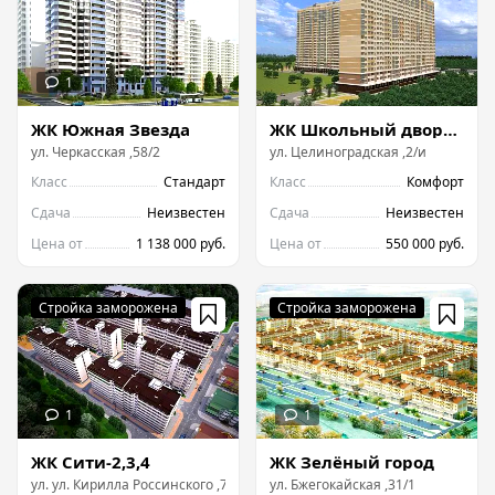
ЖК Южная Звезда
ЖК Школьный дворик
ул.
Черкасская
,
58/2
ул.
Целиноградская
,
2/и
Класс
Стандарт
Класс
Комфорт
Сдача
Неизвестен
Сдача
Неизвестен
Цена от
1 138 000 руб.
Цена от
550 000 руб.
ЖК Сити-2,3,4
ЖК Зелёный город
ул.
ул. Кирилла Россинского
,
73
ул.
Бжегокайская
,
31/1