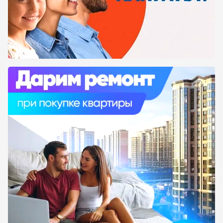
посетитель нашего сайта смог как можно
быстрее заехать в свое собственное жилье. В
связи с этим мы настоятельно рекомендуем
вам ознакомиться со списком черных
застройщиков Краснодара 2020 года и с
замороженными жилыми комплексами,
чтобы вы могли предостеречь себя от
подобных ситуаций.
Мы советуем вам покупать недвижимость
только у надежных, проверенных, хорошо
зарекомендовавших себя на рынке
недвижимости застройщиках, чтобы
предостеречь себя от подобных случаев. На
нашем сайте вы можете ознакомиться с
подробной информацией о каждой компании,
прочитать честные, настоящие отзывы и
посмотреть оценки посетителей сайта
МойЖК.рф. В другом разделе вы можете
посмотреть рейтинг белых застройщиков
города #WHOM#, которые серьезно и
добросовестно подходят к своей работе и