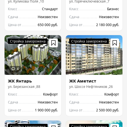
ул.
Куликова Поля
,
10
ул.
Горячеключевская
,
7
Класс
Стандарт
Класс
Бизнес
Сдача
Неизвестен
Сдача
Неизвестен
Цена от
650 000 руб.
Цена от
2 180 000 руб.
ЖК Янтарь
ЖК Аметист
ул.
Березанская
,
88
ул.
Шоссе Нефтяников
,
26
Класс
Комфорт
Класс
Комфорт
Сдача
Неизвестен
Сдача
Неизвестен
Цена от
1 900 000 руб.
Цена от
2 500 000 руб.