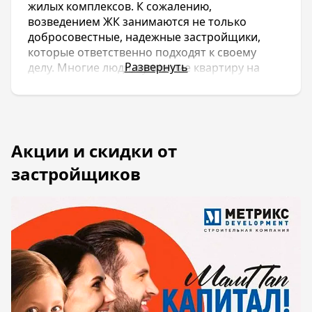
жилых комплексов. К сожалению,
возведением ЖК занимаются не только
добросовестные, надежные застройщики,
которые ответственно подходят к своему
Развернуть
делу. Многие люди, купившие квартиру на
запланированном объекте от непроверенных
компаний, столкнулись с проблемой того, что
строительство было заморожено, а срок
сдачи неизвестен.
Объекты стоят недостроенные из-за
халатности компаний. Черные списки
застройщиков Краснодара вы можете найти
на нашем сайте. Мы предоставили всю
информацию о них и о жилых комплексах,
которые должны были быть возведены.
Большое количество семей находятся в
подвешенном состоянии и ожидают, когда же
они, наконец, получат свою квартиру.
Столкнуться с такой ситуацией, мягко говоря,
неприятно. Мы хотим, чтобы каждый