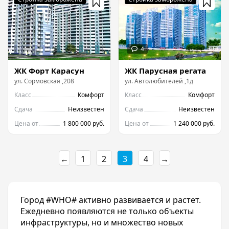
ЖК Форт Карасун
ЖК Парусная регата
ул.
Сормовская
,
208
ул.
Автолюбителей
,
1д
Класс
Комфорт
Класс
Комфорт
Сдача
Неизвестен
Сдача
Неизвестен
Цена от
1 800 000 руб.
Цена от
1 240 000 руб.
←
1
2
3
4
→
Город #WHO# активно развивается и растет.
Ежедневно появляются не только объекты
инфраструктуры, но и множество новых