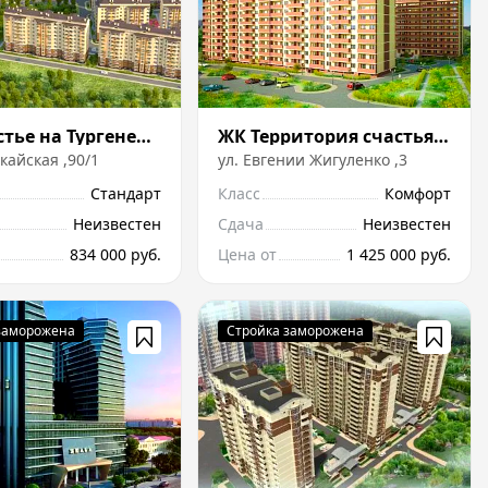
ЖК Счастье на Тургеневском
ЖК Территория счастья на Жигуленко
кайская
,
90/1
ул.
Евгeнии Жигулeнко
,
3
Стандарт
Класс
Комфорт
Неизвестен
Сдача
Неизвестен
834 000 руб.
Цена от
1 425 000 руб.