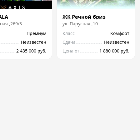
ALA
ЖК Речной бриз
ная
,
269/3
ул.
Парусная
,
10
Премиум
Класс
Комфорт
Неизвестен
Сдача
Неизвестен
2 435 000 руб.
Цена от
1 880 000 руб.