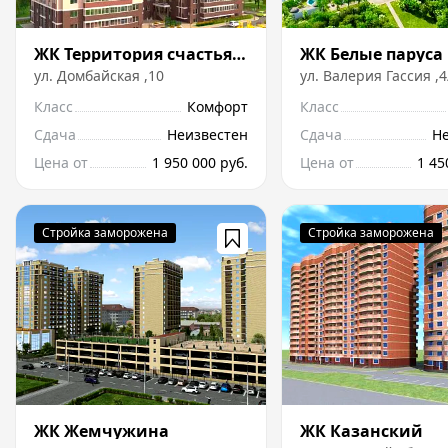
ЖК Территория счастья на Домбайской
ЖК Белые паруса
ул.
Домбайская
,
10
ул.
Валерия Гассия
,
4
Класс
Комфорт
Класс
Сдача
Неизвестен
Сдача
Н
Цена от
1 950 000 руб.
Цена от
1 45
ЖК Жемчужина
ЖК Казанский