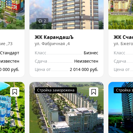
ЖК КарандашЪ
ние
,
73
ул.
Фабричная
,
4
ул.
Бжего
Стандарт
Класс
Бизнес
Класс
еизвестен
Сдача
Неизвестен
Сдача
0 000 руб.
Цена от
2 014 000 руб.
Цена от