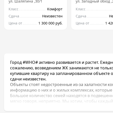
ул.
Шаляпина
,
30/1
ул.
Западный обход
,
Класс
Комфорт
Класс
Сдача
Неизвестен
Сдача
Н
Цена от
1 300 000 руб.
Цена от
1 42
Город #WHO# активно развивается и растет. Ежедн
сожалению, возведением ЖК занимаются не только
купившие квартиру на запланированном объекте о
сдачи неизвестен.
Объекты стоят недостроенные из-за халатности к
информацию о них и о жилых комплексах, которые
Большое количество семей находятся в подвешенном
мягко говоря, неприятно. Мы хотим, чтобы каждый 
настоятельно рекомендуем вам ознакомиться со 
могли предостеречь себя от подобных ситуаций.