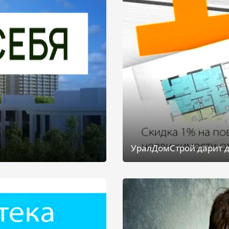
УралДомСтрой дарит д