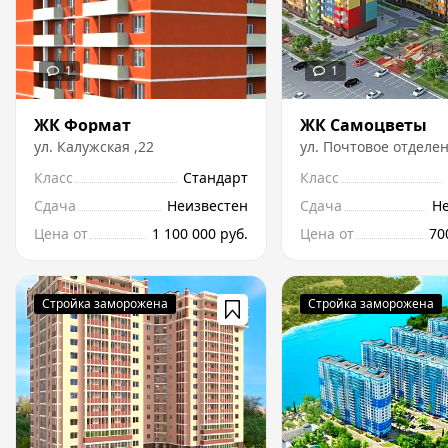
ЖК Формат
ЖК Самоцветы
ул.
Калужская
,
22
ул.
Почтовое отделе
Класс
Стандарт
Класс
Сдача
Неизвестен
Сдача
Н
Цена от
1 100 000 руб.
Цена от
70