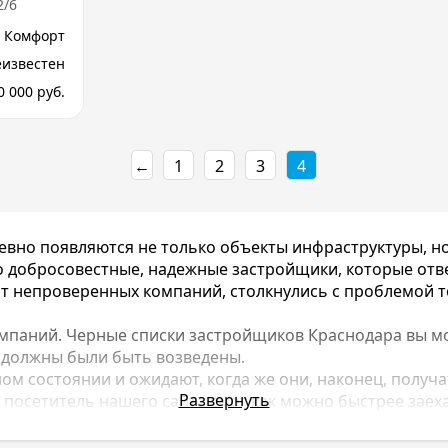
2/6
Комфорт
еизвестен
0 000 руб.
←
1
2
3
4
евно появляются не только объекты инфраструктуры, н
 добросовестные, надежные застройщики, которые ответ
т непроверенных компаний, столкнулись с проблемой то
омпаний. Черные списки застройщиков Краснодара вы м
 должны были быть возведены.
 состоянии и ожидают, когда же они, наконец, получат
Развернуть
посетитель нашего сайта смог как можно быстрее заехат
списком черных застройщиков Краснодара 2020 года и 