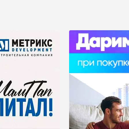
у надежных, проверенных, хорошо зарекомендовавших с
м сайте вы можете ознакомиться с подробной информац
ей сайта МойЖК.рф. В другом разделе вы можете посмо
т к своей работе и стараются сделать все, чтобы кажд
овостройках.