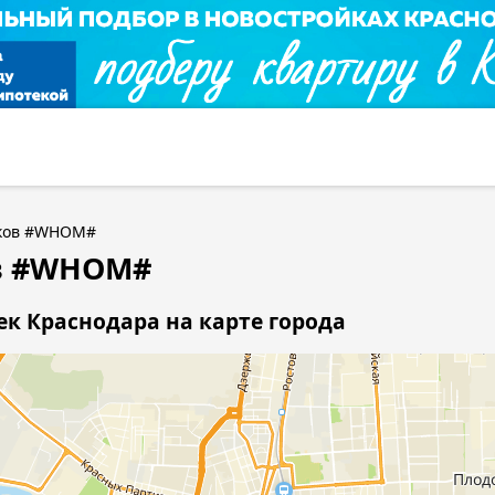
иков #WHOM#
в #WHOM#
к Краснодара на карте города