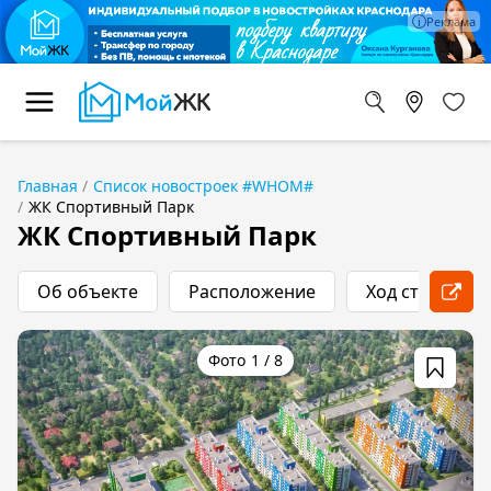
Главная
Список новостроек #WHOM#
ЖК Спортивный Парк
ЖК Спортивный Парк
Об объекте
Расположение
Ход строитель
1
/
8