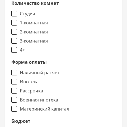
Количество комнат
комплекса прямо у нас на сайте или перейти
на официальный сайт застройщика.
Студия
1-комнатная
2-комнатная
3-комнатная
4+
Форма оплаты
Наличный расчет
Ипотека
Рассрочка
Военная ипотека
Материнский капитал
Бюджет