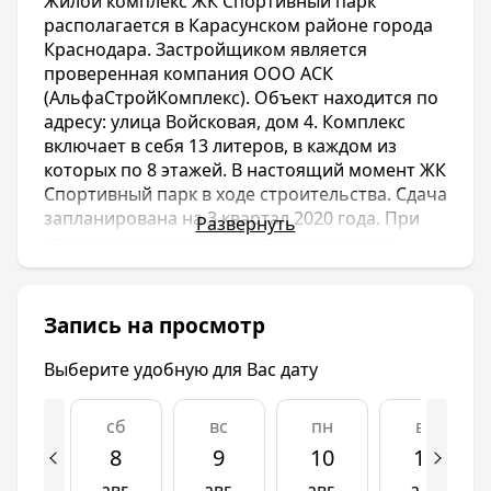
Жилой комплекс ЖК Спортивный парк
располагается в Карасунском районе города
Краснодара. Застройщиком является
проверенная компания ООО АСК
(АльфаСтройКомплекс). Объект находится по
адресу: улица Войсковая, дом 4. Комплекс
включает в себя 13 литеров, в каждом из
которых по 8 этажей. В настоящий момент ЖК
Спортивный парк в ходе строительства. Сдача
запланирована на 3 квартал 2020 года. При
Развернуть
этом вы уже можете купить квартиру по
приятной цене.
Внутренняя инфраструктура жилого
комплекса направлена непосредственно на
Запись на просмотр
спорт. В связи с этим на территории будет
находиться большое количество тренажеров
Выберите удобную для Вас дату
и спортивных площадок. А также другие
развлечения для детей и взрослых. По
сб
вс
пн
вт
близости с ЖК Спортивный парк имеются
8
9
10
11
школы, детские сады, поликлиники и ТРЦ.
Новостройки жилого комплекса относятся к
авг.
авг.
авг.
авг.