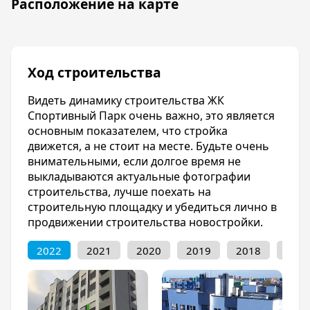
В непосредственной близости от ЖК
Расположение на карте
Спортивный парк находятся детские сады и
школы. Недалеко располагается скейт-парк. А
дорога до ТРЦ «Оз Молл» займет всего 10
минут на транспорте. На территории жилого
Ход строительства
комплекса будет установлено большое
количество тренажеров, и площадок для
Видеть динамику строительства ЖК
спортсменов. Но также будут детские
Спортивный Парк очень важно, это является
площадки и зоны отдыха.
основным показателем, что стройка
Несмотря на то, что ЖК Спортивный парк еще
движется, а не стоит на месте. Будьте очень
в ходе строительства, купить квартиру
внимательными, если долгое время не
возможно уже сейчас.
выкладываются актуальные фотографии
строительства, лучше поехать на
Инфраструктура
строительную площадку и убедиться лично в
В пешей доступности от ЖК Спортивный парк
продвижении строительства новостройки.
располагаются три школы, два детских сада,
торгово-развлекательные центры,
2022
2021
2020
2019
2018
201
поликлиники, гипермаркеты. Не далеко
находится скейт-парк и другие зоны
развлечений
Первые этажи жилого комплекса