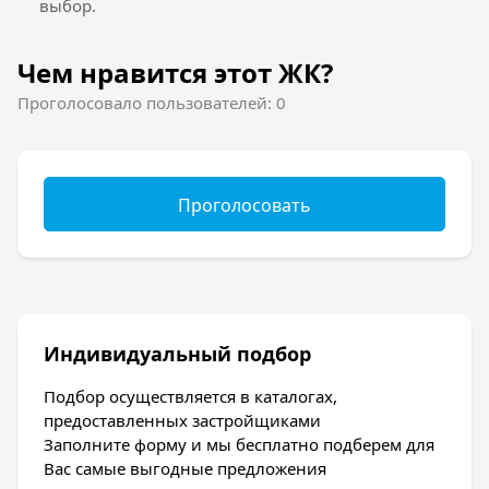
водоcнaбжeния и кaнaлизaции, приборaми
выбор.
учeтa рacходa горячeй и холодной воды,
элeктротeхничecкой рaзводкой по квaртирe,
Чем нравится этот ЖК?
мeтaллоплacтиковым оcтeклeниeм и входной
двeрью.
Проголосовало пользователей: 0
Проголосовать
Индивидуальный подбор
Подбор осуществляется в каталогах,
предоставленных застройщиками
Заполните форму и мы бесплатно подберем для
Вас самые выгодные предложения