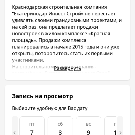
Краснодарская строительная компания
“Екатеринодар Инвест Строй» не перестает
удивлять своими грандиозными проектами, и
на сей раз, она предлагает продажи
новостроек в жилом комплексе «Красная
площадь». Продажи комплекса
планировались в начале 2015 года и они уже
открыты, поторопитесь стать их первыми
участниками.
На строительном рынке компания-
Развернуть
застройщик «ЕкатеринодарИнвест Строй»
запомнилась многим краснодарцам, ставших
полноправными хозяевами новых квартир,
жилыми комплексами: ЖК Аврора Парк, ЖК
Запись на просмотр
Комсомольский, ЖК Новые Черемушки, ЖК
Фестивальный. Все новостройки
Выберите удобную для Вас дату
расположены в центральных, и близим к
центру, районах города в экологически
пт
сб
вс
пн
чистых зонах, где отсутствует какое-либо
7
8
9
10
производство.