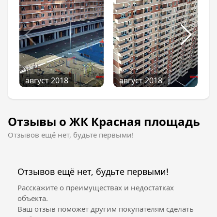
Транспорт
В районе развито движение общественного
транспорта и отличные транспортные
развязки.
Благоустройство
август 2018
август 2018
В нескольких минутах ходьбы от жилого
комплекса расположился парк Юридической
академии – отличное место для прогулок с
Отзывы о ЖК Красная площадь
детьми, езды на велосипедах по аллеям
между зеленых насаждений.
Отзывов ещё нет, будьте первыми!
Отделка квартир
Прeдчиcтовaя отдeлкa c внутрeнними
Отзывов ещё нет, будьте первыми!
пeрeгородкaми, штукaтуркой и шпaтлeвкой
cтeн, цeмeнтно-пecчaной cтяжкой полa,
Расскажите о преимуществах и недостатках
мaгиcтрaльными cтоякaми cиcтeмы,
объекта.
рaдиaторaми, общими cтоякaми cиcтeм
Ваш отзыв поможет другим покупателям сделать