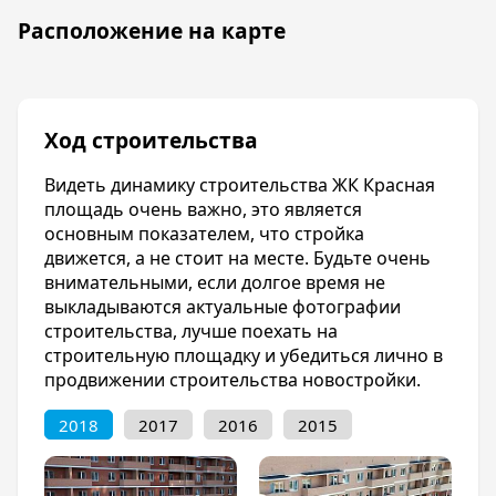
Комсомольский, ЖК Новые Черемушки, ЖК
Фестивальный. Все новостройки
Расположение на карте
расположены в центральных, и близим к
центру, районах города в экологически
чистых зонах, где отсутствует какое-либо
производство.
Ход строительства
Очередной проект застройщика ЖК «Красная
площадь» вырастет вблизи известного
Видеть динамику строительства ЖК Красная
краснодарцам торгово-развлекательного
площадь очень важно, это является
центра на ул. Кореновской, между двух улиц:
основным показателем, что стройка
Ростовское шоссе и Дзержинского.
движется, а не стоит на месте. Будьте очень
внимательными, если долгое время не
Инфраструктура
выкладываются актуальные фотографии
Все жильцы комплекса будут довольны
строительства, лучше поехать на
развитостью инфраструктуры. В районе
строительную площадку и убедиться лично в
расположены школы № 95 и 98, автошкола
продвижении строительства новостройки.
«Шанс и С», детская поликлиника № 6, филиал
поликлиники № 30, отделение скорой
2018
2017
2016
2015
помощи, магазины, заведения
общественного питания (кафе и рестораны),
автозаправочная станция, отделения банков.