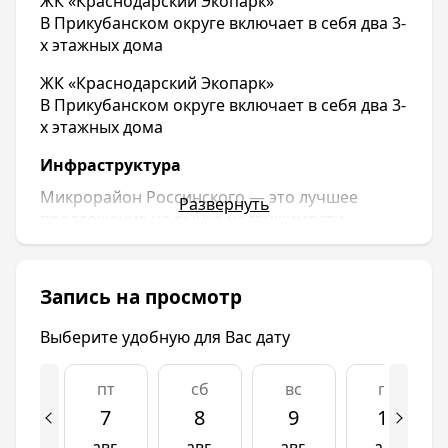
ЖК «Краснодарский Экопарк»
В Прикубанском округе включает в себя два 3-
х этажных дома
ЖК «Краснодарский Экопарк»
В Прикубанском округе включает в себя два 3-
х этажных дома
Инфраструктура
Микрорайон Россинского — это лучшее
Развернуть
предложение на рынке недвижимости
Краснодарского края. Мы предлагаем к
продаже квартиры в Краснодаре с высоким
уровнем надежности и ликвидности
Запись на просмотр
вложений. Участки, отведенные под жилые
кварталы будут являться продолжением
Выберите удобную для Вас дату
городской жилой застройки в восточном
направлении. Согласно генплана г.
пт
сб
вс
пн
Краснодара данные территории входят в
7
8
9
10
границы города и определены как кварталы
малоэтажной жилой застройки. Согласно
авг.
авг.
авг.
авг.