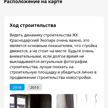
Расположение на карте
города Краснодара. Это очень удобно, так как
на дорогу от микрорайона Россинского до
центра вы потратите не более двадцать
минут. В непосредственной близости
расположены остановки общественного
Ход строительства
транспорта.
Видеть динамику строительства ЖК
Благоустройство
Краснодарский Экопарк очень важно, это
В инфраструктуре комплекса предусмотрены:
является основным показателем, что стройка
мини-маркет, аптека, салон красоты.
движется, а не стоит на месте. Будьте очень
внимательными, если долгое время не
Отделка квартир
выкладываются актуальные фотографии
строительства, лучше поехать на
На момент сдачи дома в квартирах будет
строительную площадку и убедиться лично в
выполнена качественная штукатурка стен,
продвижении строительства новостройки.
стяжка пола, электропроводка,
электросчетчики, счетчики воды,
2016
2015
установлены радиаторы отопления, заведены
центральные коммуникации.