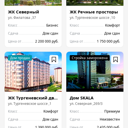
ЖК Северный
ЖК Речные просторы
ул.
Филатова
,
37
ул.
Тургеневское шоссе
,
10
Класс
Бизнес
Класс
Комфорт
Сдача
Дом сдан
Сдача
Дом сдан
Цена от
2 200 000 руб.
Цена от
1 750 000 руб.
ЖК Тургеневский двор
Дом SKALA
ул.
Тургеневское шоссе
,
1
ул.
Северная
,
269/3
Класс
Комфорт
Класс
Премиум
Сдача
Дом сдан
Сдача
Неизвестен
Цена от
1 390 000 руб.
Цена от
2 435 000 руб.