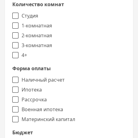
максимально комфортным для жизни
Количество комнат
современного жителя мегаполиса.
Студия
Отделка квартир
1-комнатная
В комплексе запроектированы студии
2-комнатная
(квартиры свободной планировки типа
«смарт»), одно- и двух- комнатные квартиры.
3-комнатная
Во всех квартирах предусмотрены балконы и
4+
лоджии. Всего комплекс насчитывает 1408
квартир, высота потолков составляет 2,75 м.
Форма оплаты
Квартиры сдаются с качественной
предчистовой отделкой.
Наличный расчет
Ипотека
Рассрочка
Военная ипотека
Материнский капитал
Бюджет