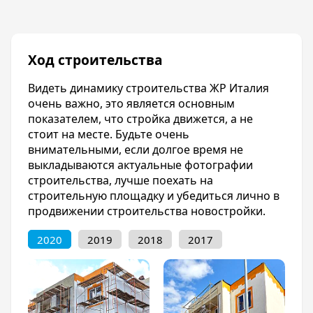
экзотические декоративные растения
создают ощущение домашнего комфорта.
Выход во внутренний дворик предусмотрен
прямо из некоторых квартир на первом
Ход строительства
этаже.
В нашем Итальянском квартале вполне
Видеть динамику строительства ЖР Италия
реально воплотить мечту об уютном
очень важно, это является основным
семейном гнездышке. А ведь это самое
показателем, что стройка движется, а не
ценное в жизни каждого человечка.
стоит на месте. Будьте очень
Итальянская семья — пожалуй, самая
внимательными, если долгое время не
известная в мире. Именно поэтому в ЖР
выкладываются актуальные фотографии
«Италия» раскинулся огромный Family-парк.
строительства, лучше поехать на
При проектировании семейного парка будут
строительную площадку и убедиться лично в
использоваться не только успешные
продвижении строительства новостройки.
примеры европейских стран, и пожелания
жителей «Европеи», которые растят здесь
2020
2019
2018
2017
детей и заинтересованы в их всестороннем
развитии и безопасности. Парк расположен
на границе с ЖР «Португалия» и вплотную
примыкает к Гранд-каналу. Здесь
предусмотрены зоны для игр и занятий