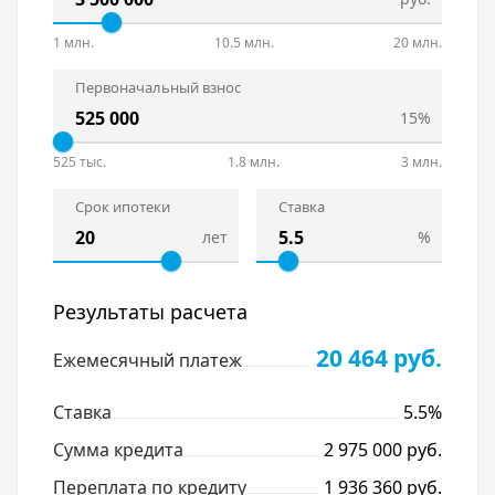
семьей или посетить итальянский ресторан,
1 млн.
10.5 млн.
20 млн.
который расположится на холмике в центре
площади. Основной
Первоначальный взнос
достопримечательностью площади станет
15%
фонтан «Колизей».
Транспорт
525 тыс.
1.8 млн.
3 млн.
Развивающееся транспортная доступность.
Срок ипотеки
Ставка
лет
%
Благоустройство
Одним из центров притяжения не только
жителей района, но многих жителей
Результаты расчета
Краснодара станет Храмовый комплекс
святой Блаженной Матроны Московской.
20 464 руб.
Ежемесячный платеж
Новый храмовый комплекс будет рассчитан
на посещение одновременно большим
Ставка
5.5%
количеством прихожан. После окончания
строительства сюда будут привезены Мощи
Сумма кредита
2 975 000 руб.
святой Блаженной Матроны Московской из
Переплата по кредиту
1 936 360 руб.
Свято-Покровского монастыря г.Москвы.