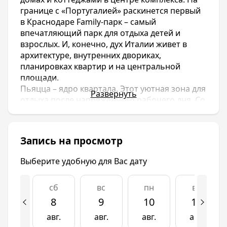
границе с «Португалией» раскинется первый
в Краснодаре Family-парк – самый
впечатляющий парк для отдыха детей и
взрослых. И, конечно, дух Италии живет в
архитектуре, внутренних двориках,
планировках квартир и на центральной
площади.
Пьяцца – ядро квартала. Этот уютная зона для
Развернуть
отдыха после напряженного рабочего дня. Со
стороны домов площадь увенчана блоком
шикарных апартаментов с башней в
итальянском стиле. Квартиры здесь не
Запись на просмотр
продаются, так что шикарными видами
смогут наслаждаться гости «Италии»,
Выберите удобную для Вас дату
арендовавшие квартиру. С противоположной
стороны будет возвышаться холм,
сб
вс
пн
вт
завершающийся зданием в античном стиле с
колоннами и портиком. Перед холмом
8
9
10
11
раскинется небольшой пруд. Идеальное
авг.
авг.
авг.
авг.
место для прогулок с детьми.