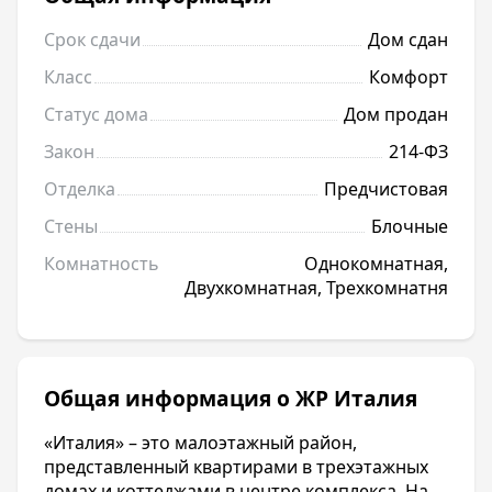
Срок сдачи
Дом сдан
Класс
Комфорт
Статус дома
Дом продан
Закон
214-ФЗ
Отделка
Предчистовая
Стены
Блочные
Комнатность
Однокомнатная,
Двухкомнатная, Трехкомнатня
Общая информация о ЖР Италия
«Италия» – это малоэтажный район,
представленный квартирами в трехэтажных
домах и коттеджами в центре комплекса. На