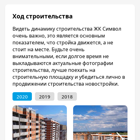
Развитая транспортная доступность.
Ход строительства
Благоустройство
Благоустроенная территория.
Видеть динамику строительства ЖК Символ
очень важно, это является основным
Отделка квартир
показателем, что стройка движется, а не
Предчистовая отделка квартир.
стоит на месте. Будьте очень
внимательными, если долгое время не
выкладываются актуальные фотографии
строительства, лучше поехать на
строительную площадку и убедиться лично в
продвижении строительства новостройки.
2020
2019
2018