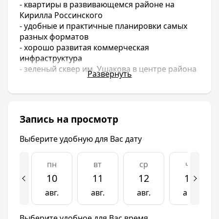
- квартиры в развивающемся районе на
Кирилла Россинского
- удобные и практичные планировки самых
разных форматов
- хорошо развитая коммерческая
инфраструктура
- зеленый сквер им. Ушакова в центре района
Развернуть
ЖК «Символ» состоит из двух 17-этажных
литеров с квартирами площадью от 23 до 89
квадратных метров. В каждом доме по 3
Запись на просмотр
подъезда, первые этажи предназначены для
коммерческого использования. Первым
Выберите удобную для Вас дату
сдается второй литер.
ЖК «Символ» расположен в районе улиц
пн
вт
ср
чт
Командорской и Кирилла Россинского в
10
11
12
13
центре комплексной застройки.
авг.
авг.
авг.
авг.
Так же Инсити строит
ЖК Любимово
.
Выберите удобное для Вас время