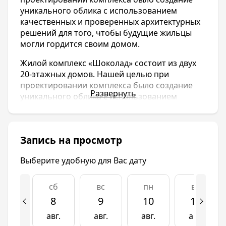
уникального облика с использованием
качественных и проверенных архитектурных
решений для того, чтобы будущие жильцы
могли гордится своим домом.
Жилой комплекс «Шоколад» состоит из двух
20-этажных домов. Нашей целью при
проектировании комплекса было создание
Развернуть
уникального облика с использованием
качественных и проверенных архитектурных
решений для того, чтобы будущие жильцы
могли гордится своим домом.
Запись на просмотр
Инфраструктура
Выберите удобную для Вас дату
Район Энка, в котором расположен жилой
комплекс "Шоколад", имеет близкую
сб
вс
пн
вт
расположенность к необходимым объектам
инфраструктуры: ТРК "Красная площадь",
8
9
10
11
ледовый каток, кинотеатр, боулинг, игровые
авг.
авг.
авг.
авг.
площадки, скалодром, аттракционы,