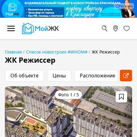
Главная
Список новостроек #WHOM#
ЖК Режиссер
ЖК Режиссер
Об объекте
Цены
Расположение
Хо
1
/
5