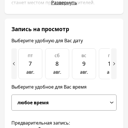
станет местом притяжения жителей.
Развернуть
Стильный облик в сочетании с развитой
зоной торговых и офисных помещений на
первых этажах жилого комплекса «Режиссер»
сделают район еще более развитым и
Запись на просмотр
благополучным. А соседство с крупными
торговыми центрами, детскими, садами,
Выберите удобную для Вас дату
школами и парками добавят локации
максимум удобства.
пт
сб
вс
пн
7
8
9
10
Жилой комплекс «Режиссер» в Краснодаре
вобрал в себя все черты современного и
авг.
авг.
авг.
авг.
комфортного жилья.
Выберите удобное для Вас время
Расположенный в развитом районе ХБК, он
станет местом притяжения жителей.
Стильный облик в сочетании с развитой
зоной торговых и офисных помещений на
первых этажах жилого комплекса «Режиссер»
сделают район еще более развитым и
Предварительная запись:
благополучным. А соседство с крупными