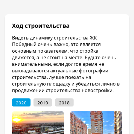
командных игр (футбол, баскетбол) и
тренажеры. Двор закрыт, въезд огорожен
шлагбаумами. Парковочные места
рассчитаны как на автомобили жильцов, так и
Ход строительства
на их гостей.
Посмотреть планировку и цены квартир вы
Видеть динамику строительства ЖК
можете на нашем сайте.
Победный очень важно, это является
основным показателем, что стройка
Инфраструктура
движется, а не стоит на месте. Будьте очень
ЖК Победный располагается в отдаленном от
внимательными, если долгое время не
городской суеты, тихом Прикубанском округе.
выкладываются актуальные фотографии
Однако, он имеет очень хорошо развитую
строительства, лучше поехать на
инфраструктуру.
строительную площадку и убедиться лично в
Вблизи жилого комплекса находятся
продвижении строительства новостройки.
государственные и частные детские сады (№
12, № 216, «маленькая страна»), школы. В
2020
2019
2018
шаговой доступности гипермаркеты «Лента»
и «Метро». А в семи минутах езды расположен
торговый центр «Красная Площадь».
На первых этажах ЖК Победный