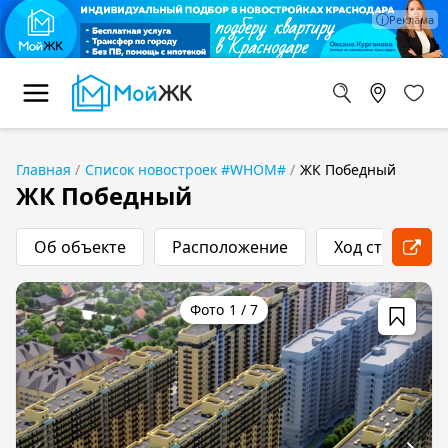
Главная
Список новостроек #WHOM#
ЖК Победный
ЖК Победный
Об объекте
Расположение
Ход строитель
1
/
7