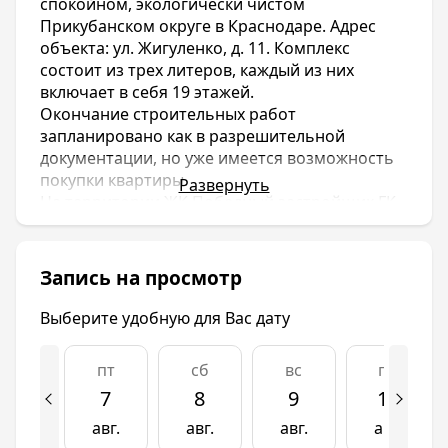
спокойном, экологически чистом
Прикубанском округе в Краснодаре. Адрес
объекта: ул. Жигуленко, д. 11. Комплекс
состоит из трех литеров, каждый из них
включает в себя 19 этажей.
Окончание строительных работ
запланировано как в разрешительной
документации, но уже имеется возможность
покупки квартиры.
Развернуть
На территории ЖК Победный застройщик ГК
Победа обустроил все для счастливой и
комфортной жизни: дорожки для прогулок,
игровые площадки, а также спортивные и
Запись на просмотр
тренажерные, зоны для отдыха и барбекю.
Вблизи жилого комплекса расположены
Выберите удобную для Вас дату
детские сады, гипермаркеты, торговые
центры, банки, школы, поликлиники.
пт
сб
вс
пн
Новостройки относятся к классу «КОМФОРТ».
7
8
9
10
Цена квартиры напрямую зависит от
количества в ней квадратных метров.
авг.
авг.
авг.
авг.
Минимальная стоимость – 1 061 500 рублей,