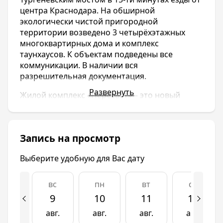
центра Краснодара. На обширной
экологически чистой пригородной
территории возведено 3 четырёхэтажных
многоквартирных дома и комплекс
таунхаусов. К объектам подведены все
коммуникации. В наличии вся
разрешительная документация.
Развернуть
Жилой комплекс «Пересвет» – это новый
жилой квартал, расположенный рядом с
Тургеневским мостом в 15-ти минутах езды от
центра Краснодара. На обширной
Запись на просмотр
экологически чистой пригородной
территории возведено 3 четырёхэтажных
Выберите удобную для Вас дату
многоквартирных дома и комплекс
таунхаусов. К объектам подведены все
коммуникации. В наличии вся
вс
пн
вт
ср
разрешительная документация.
9
10
11
12
Инфраструктура
авг.
авг.
авг.
авг.