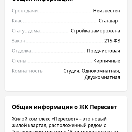
Срок сдачи
Неизвестен
Класс
Стандарт
Статус дома
Стройка заморожена
Закон
215-ФЗ
Отделка
Предчистовая
Стены
Кирпичные
Комнатность
Студия, Однокомнатная,
Двухкомнатная
Общая информация о ЖК Пересвет
Жилой комплекс «Пересвет» – это новый
жилой квартал, расположенный рядом с
Тургеневским мостом в 15-ти минутах езды от