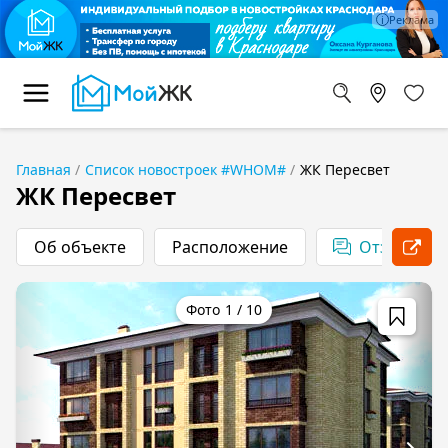
Главная
Список новостроек #WHOM#
ЖК Пересвет
ЖК Пересвет
Об объекте
Расположение
1
/
10