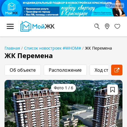
Главная
Список новостроек #WHOM#
ЖК Перемена
ЖК Перемена
Об объекте
Расположение
Ход строитель
1
/
6