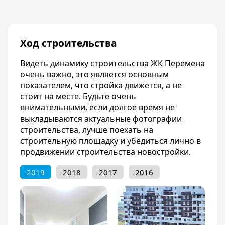
Транспорт
В минуте ходьбы остановка общественного
транспорта «Казачья ярмарка». Автобусы
Ход строительства
№43, 102а, 129а, 171, 171а, 181а, 401
Маршрутные такси №60, 61, 77, 141а, 161а,
Видеть динамику строительства ЖК Перемена
189а
очень важно, это является основным
показателем, что стройка движется, а не
Благоустройство
стоит на месте. Будьте очень
Территория ЖК будет закрытая и охраняемая,
внимательными, если долгое время не
с видеонаблюдением, в фойе – консьерж. В
выкладываются актуальные фотографии
каждом подъезде будут современные
строительства, лучше поехать на
бесшумные и безопасные лифты. К тому же
строительную площадку и убедиться лично в
автомобилистам придется по душе
продвижении строительства новостройки.
возможность оставить авто на крытой или
открытой парковке.
2019
2018
2017
2016
Отделка квартир
Пред чистовая отделка квартир. ЖК Перемена
представлен огромный выбор