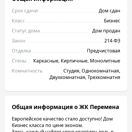
Срок сдачи
Дом сдан
Класс
Бизнес
Статус дома
Дом продан
Закон
214-ФЗ
Отделка
Предчистовая
Стены
Каркасные, Кирпичные, Монолитные
Комнатность
Студия, Однокомнатная,
Двухкомнатная, Трехкомнатня
Общая информация о ЖК Перемена
Европейское качество стало доступно! Дом
бизнес класса по цене эконом.
Здесь каждый найдет свою квартиру, ведь в