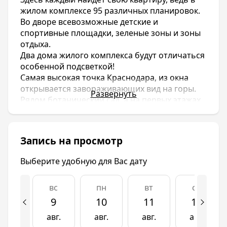
жилом комплексе 95 различных планировок.
Во дворе всевозможные детские и
спортивные площадки, зеленые зоны и зоны
отдыха.
Два дома жилого комплекса будут отличаться
особенной подсветкой!
Самая высокая точка Краснодара, из окна
открывается завораживающих вид на горы.
Развернуть
Рядом ботанический сад, а на первых этажах
комплекса будет расположено все
необходимое для жизни.
Одни ждут перемен, а другие живут в
Запись на просмотр
«Перемене»!
Выберите удобную для Вас дату
Европейское качество стало доступно! Дом
бизнес класса по цене эконом.
Здесь каждый найдет свою квартиру, ведь в
вс
пн
вт
ср
жилом комплексе 95 различных планировок.
9
10
11
12
Во дворе всевозможные детские и
авг.
авг.
авг.
авг.
спортивные площадки, зеленые зоны и зоны