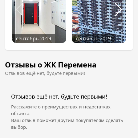
планировочных решений на любой вкус и
бюджет. Комфорт жилья создается не за счет
дорогостоящих квадратных метров, а
благодаря тщательно спланированному
пространству одно-, двух-, трехкомнатных
квартир, а также студий. Всего в жилом
сентябрь 2019
сентябрь 2019
комплексе насчитывается 610 квартир.
Отзывы о ЖК Перемена
Отзывов ещё нет, будьте первыми!
Отзывов ещё нет, будьте первыми!
Расскажите о преимуществах и недостатках
объекта.
Ваш отзыв поможет другим покупателям сделать
выбор.