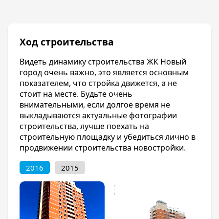
маршрутных такси.
Благоустройство
Вся территория жилого комплекса
Ход строительства
благоустроена зелеными насаждениями,
клумбами, газонами. Во дворах расположены
Видеть динамику строительства ЖК Новый
современные, удобные детские и спортивные
город очень важно, это является основным
площадки. На нижних этажах домов
показателем, что стройка движется, а не
расположены коммерческие помещения, что
стоит на месте. Будьте очень
позволит жильцам комплекса получать
внимательными, если долгое время не
разнообразные услуги в шаговой доступности
выкладываются актуальные фотографии
от дома.
строительства, лучше поехать на
строительную площадку и убедиться лично в
Отделка квартир
продвижении строительства новостройки.
Квартиры сдаются в предчистовой отделке.
2016
2015