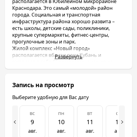
располагается в Юбилейном микрорайоне
Краснодара. Это самый «молодой» район
города. Социальная и транспортная
инфраструктура района хорошо развита –
есть школы, детские сады, поликлиники,
крупные супермаркеты, фитнес-центры,
прогулочные зоны и парк.
Жилой комплекс «Новый город»
располагается вблизи реки Кубань и
Развернуть
включает в себя 15 многоэтажных жилых
домов, 13 их них уже построены.
Жилой комплекс «Новый город»
Запись на просмотр
располагается в Юбилейном микрорайоне
Краснодара. Это самый «молодой» район
Выберите удобную для Вас дату
города. Социальная и транспортная
инфраструктура района хорошо развита –
вс
пн
вт
ср
есть школы, детские сады, поликлиники,
крупные супермаркеты, фитнес-центры,
9
10
11
12
прогулочные зоны и парк.
авг.
авг.
авг.
авг.
Жилой комплекс «Новый город»