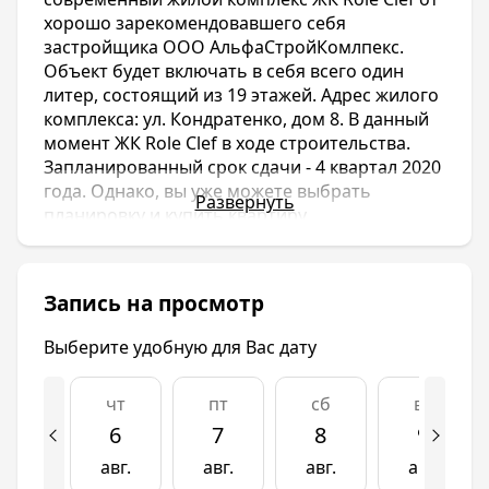
хорошо зарекомендовавшего себя
застройщика ООО АльфаСтройКомлпекс.
Объект будет включать в себя всего один
литер, состоящий из 19 этажей. Адрес жилого
комплекса: ул. Кондратенко, дом 8. В данный
момент ЖК Role Clef в ходе строительства.
Запланированный срок сдачи - 4 квартал 2020
года. Однако, вы уже можете выбрать
Развернуть
планировку и купить квартиру.
ЖК Role Clef имеет очень хорошо развитую
как внешнюю, так и внутреннюю
инфраструктуру. В непосредственной
Запись на просмотр
близости от жилого комплекса расположен
собор Александра Невского, Екатерининский
Выберите удобную для Вас дату
сад, парк «городской сад». Большое
количество школьных и дошкольных
чт
пт
сб
вс
учреждений. А также поликлиники, отделения
банков, больницы. На территории жилого
6
7
8
9
комплекса найдутся развлечения как для
авг.
авг.
авг.
авг.
детей, так и для их родителей.