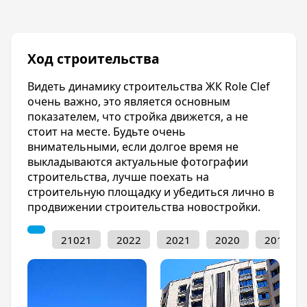
Благодаря удобному месторасположению
вблизи ЖК Role Clef имеется вся необходимая
инфраструктура. Несколько школ, детских
Ход строительства
садов, гимназия, поликлиники и больницы. В
шаговой доступности Собор Александра
Видеть динамику строительства ЖК Role Clef
Невского, парк «Городской сад»,
очень важно, это является основным
Екатерининский сад. Территория жилого
показателем, что стройка движется, а не
комплекса огорожена и круглосуточно
стоит на месте. Будьте очень
охраняется. Продуманы игровые площадки,
внимательными, если долгое время не
спортивные зоны и места отдыха. Двор
выкладываются актуальные фотографии
облагорожен ландшафтным дизайном. А для
строительства, лучше поехать на
автомобилей имеется двухуровневый
строительную площадку и убедиться лично в
подземный паркинг.
продвижении строительства новостройки.
Инфраструктура
21021
2022
2021
2020
2019
Благодаря тому, что ЖК Role Clef возводиться
в очень престижном Западном районе города
Краснодара - вблизи жилого комплекса
имеется вся необходимая инфраструктура. В
пешей доступности располагаются детские