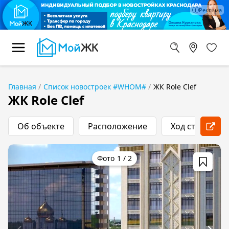
Главная
Список новостроек #WHOM#
ЖК Role Clef
ЖК Role Clef
Об объекте
Расположение
Ход строитель
1
/
2