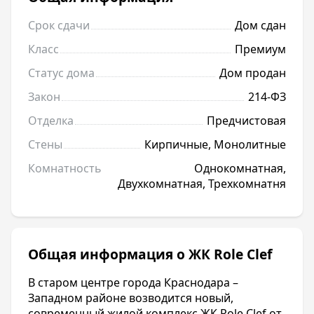
Срок сдачи
Дом сдан
Класс
Премиум
Статус дома
Дом продан
Закон
214-ФЗ
Отделка
Предчистовая
Стены
Кирпичные, Монолитные
Комнатность
Однокомнатная,
Двухкомнатная, Трехкомнатня
Общая информация о ЖК Role Clef
В старом центре города Краснодара –
Западном районе возводится новый,
современный жилой комплекс ЖК Role Clef от