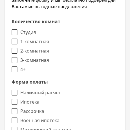
Заполните форму и мы бесплатно подберем для
с отзывами на нашем сайте.
Вас самые выгодные предложения
Количество комнат
Студия
1-комнатная
2-комнатная
3-комнатная
4+
Форма оплаты
Наличный расчет
Ипотека
Рассрочка
Военная ипотека
Материнский капитал