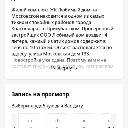
Жилой комплекс ЖК Любимый дом на
Московской находится в одном из самых
тихих и спокойных районов города
Краснодара – в Прикубанском. Проверенный
застройщик ООО Любимый дом воздвиг 4
литера, каждый из этих домов содержит в
себя по 10 этажей. Объект располагается по
адресу: улица Московская дом 133.
Новостройка уже сдана. Поэтому вам мне
составит труда купить квартиру, которая вам
Развернуть
приглянется.
Внешняя и внутренняя инфраструктуры ЖК
Любимый дом на Московской развита очень
хорошо. В непосредственной близости от
Запись на просмотр
жилого комплекса находятся средние
общеобразовательные школы и детские сады,
Выберите удобную для Вас дату
гипермаркеты и торгово-развлекательные
центры. На самой территории ЖК Любимый
пт
сб
вс
пн
дом на Московской имеется несколько