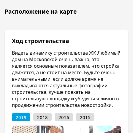
комплекса имеются несколько спортивны
стадионов как для командных игр, так и с
Расположение на карте
установленными тренажерами. Для детей
имеются игровые площадки с
прорезиненным покрытием, чтобы
обезопасить ребенка от травм. Цены на
Ход строительства
квартиру в ЖК Любимый дом на Московской
варьируются в зависимости от количества
Видеть динамику строительства ЖК Любимый
квадратных метров.
дом на Московской очень важно, это
является основным показателем, что стройка
Инфраструктура
движется, а не стоит на месте. Будьте очень
ЖК Любимый дом на Московской
внимательными, если долгое время не
располагается в очень развитом
выкладываются актуальные фотографии
Прикубанском районе. В связи с этим в пешей
строительства, лучше поехать на
доступности от жилого комплекса имеются
строительную площадку и убедиться лично в
средние общеобразовательные школы №66,
продвижении строительства новостройки.
№71, №78, №94; детские сады: №123, №136,
№216, №221. Расстояние до «Авроры» всего 5
2019
2018
2016
2015
км. Вы можете быстро добраться до торгово-
развлекательно центра «Красная площадь».