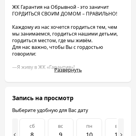
ЖК Гарантия на Обрывной - это заничит
ГОРДИТЬСЯ СВОИМ ДОМОМ – ПРАВИЛЬНО!
Каждому из нас хочется гордиться тем, чем
мы занимаемся, гордиться нашими детьми,
гордиться местом, где мы живём.
Для нас важно, чтобы Вы с гордостью
говорили:
—Я живу в ЖК «Гарантия»!
Развернуть
Благоустройство
СВОЯ ШКОЛА И ДЕТСКИЙ САД
Детский сад: 575 мест
Запись на просмотр
Школа: 1550 мест
Выберите удобную для Вас дату
Время диктует свои правила жизни, но одно
остаётся неизменным — это забота о наших
сб
вс
пн
вт
детях.
8
9
10
11