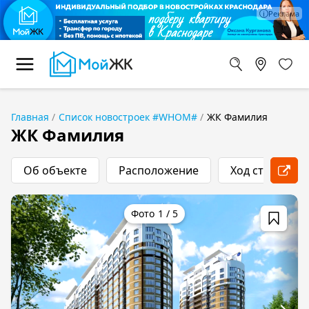
Главная
Список новостроек #WHOM#
ЖК Фамилия
ЖК Фамилия
Об объекте
Расположение
Ход строитель
1
/
5