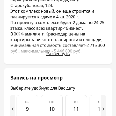
Старокубанская, 124.
Этот комплекс новый, он еще строится и
планируется к сдаче к 4 кв. 2020 г.
По проекту в комплексе будет 2 дома по 24-25
этажа, класс всех квартир-"бизнес".
В ЖК Фамилия г. Краснодар цены на
квартиры зависят от планировки и площади,
минимальная стоимость составляет-2 715 300
руб., максимальная - 5 446 800 руб.
Развернуть
Если вы рассматриваете вариант покупки
квартиры в г. Краснодар,то на нашем сайте,
есть большой выбор современных жилых
Запись на просмотр
комплексов!
Вот например, отличный вариант- ЖК
Выберите удобную для Вас дату
Фамилия в г. Краснодар. Застройщик данного
объекта- строительная компания ООО
Югстройимпериал.
вс
пн
вт
ср
9
10
11
12
Инфраструктура