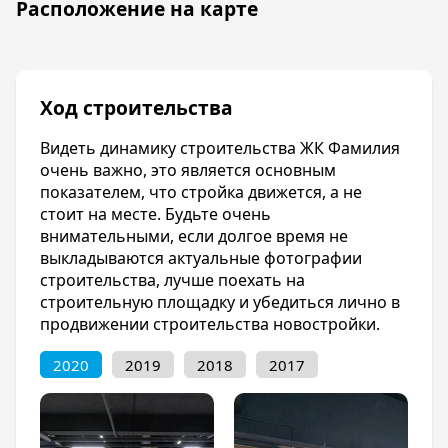
Расположение на карте
автостоянка. Для отдыха всей семьёй будет
построено много различных зон и площадок.
Отделка квартир
Квартиры в ЖК Фамилия г. Краснодар можно
Ход строительства
купить с предчистовой отделкой. В квартирах
будет произведена следующая работа:
Видеть динамику строительства ЖК Фамилия
-сделана стяжка пола -оштукатуренные стены,
очень важно, это является основным
сделаны откосы для окон -застеклены
показателем, что стройка движется, а не
балконы и лоджии -установлен щиток,
стоит на месте. Будьте очень
разведены провода -установлены панельные
внимательными, если долгое время не
радиаторы О ЖК Фамилия г. Краснодар на
выкладываются актуальные фотографии
официальном сайте застройщика,много
строительства, лучше поехать на
дополнительной информации, о ценах,
строительную площадку и убедиться лично в
планировках, о ходе строительства.Там же вы
продвижении строительства новостройки.
можете ознакомиться с реальными отзывами
2020
2019
2018
2017
о ЖК Фамилия Квартиры можно приобрести в
ипотеку, рассрочку, а также
воспользовавшись своим материнским
капиталом.