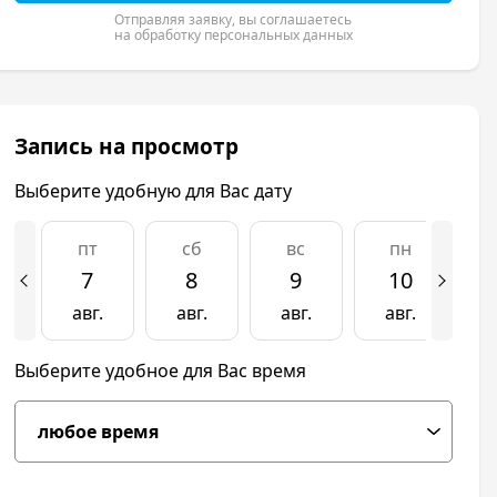
Отправляя заявку, вы соглашаетесь
на обработку персональных данных
Запись на просмотр
Выберите удобную для Вас дату
пт
сб
вс
пн
7
8
9
10
авг.
авг.
авг.
авг.
а
Выберите удобное для Вас время