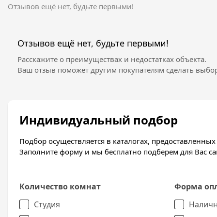
веселого отдыха.
Отзывов ещё нет, будьте первыми!
Для детей предусмотрены большие игровые площад
выполнены из высококачественного, безопасного 
Спортивные площадки имеют все необходимое, чт
Отзывов ещё нет, будьте первыми!
баскетбольное поле. Также на территории жилого 
автомобилей.
Расскажите о преимуществах и недостатках объекта.
Ваш отзыв поможет другим покупателям сделать выбор
Отделка квартир
Все квартиры в ЖК Атлант продаются с предчистов
металлические двери, стеклопакет, счётчики. Так
стены.
Индивидуальный подбор
Ознакомиться с интересующей вас информацией в
застройщика ООО СЗ Инсити.
Подбор осуществляется в каталогах, предоставленны
Заполните форму и мы бесплатно подберем для Вас 
Количество комнат
Форма оп
Студия
Наличн