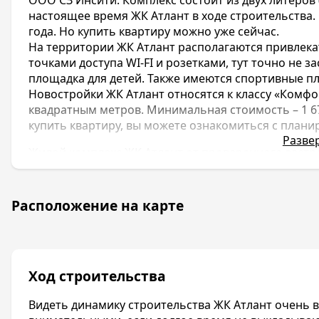
настоящее время ЖК Атлант в ходе строительства.
года. Но купить квартиру можно уже сейчас.
На территории ЖК Атлант располагаются привлека
точками доступа WI-FI и розетками, тут точно не 
площадка для детей. Также имеются спортивные п
Новостройки ЖК Атлант относятся к классу «Комфо
квадратным метров. Минимальная стоимость – 1 672
купить квартиру, вы можете ознакомиться с плани
Разве
Жилой комплекс ЖК Атлант от проверенного застр
отдаленном от города и суеты Прикубанском район
литеров. В первом доме – 18 этажей, во втором – 20
Строит этот ЖК Атлант в Краснодаре строительна
Расположение на карте
зарекомендовала себя как надежный и успешный з
комплексов в Краснодаре, например такие новостр
и т.д.
Инфраструктура района развита очень хорошо. В 
Ход строительства
два гипермаркета, школы, поликлиники, детские са
счастливой жизни дольщиков: аллеи для прогулок
Видеть динамику строительства ЖК Атлант очень ва
командных игр. Во дворе имеются бесплатные точки 