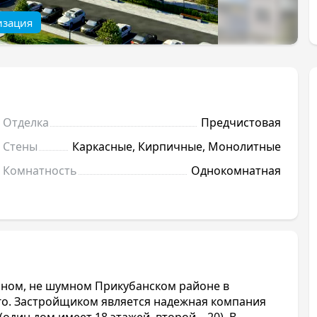
изация
Отделка
Предчистовая
Стены
Каркасные, Кирпичные, Монолитные
Комнатность
Однокомнатная
йном, не шумном Прикубанском районе в
ого. Застройщиком является надежная компания
один дом имеет 18 этажей, второй – 20). В