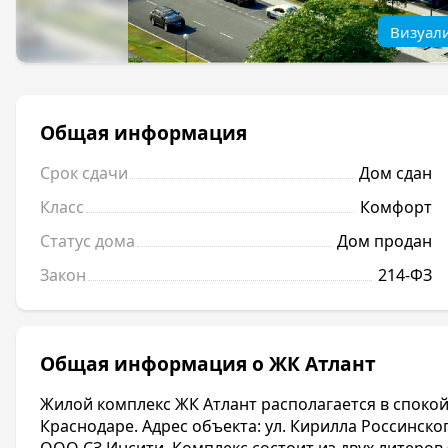
Визуал
Общая информация
Срок сдачи
Дом сдан
Класс
Комфорт
Статус дома
Дом продан
Закон
214-ФЗ
Общая информация о ЖК Атлант
Жилой комплекс ЖК Атлант располагается в споко
Краснодаре. Адрес объекта: ул. Кирилла Россинск
ООО СЗ Инсити. Комплекс состоит из двух литеров (