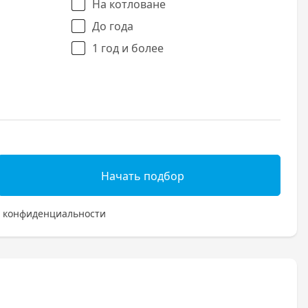
На котловане
До года
1 год и более
Начать подбор
 конфиденциальности