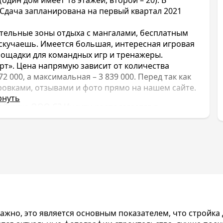
 Сдача запланирована на первый квартал 2021
тельные зоны отдыха с мангалами, бесплатным
заскучаешь. Имеется большая, интересная игровая
лощадки для командных игр и тренажеры.
рт». Цена напрямую зависит от количества
 000, а максимальная – 3 839 000. Перед так как
ровками, отзывами и фото прямо на нашем сайте.
рнуть
ойщика ООО СЗ Инсити располагается в
е в Краснодаре. Комплекс состоит из двух
.
я компания ООО Инсити, которая
астройщик успев построить ряд жилых
ойки как:
ЖК Альпы
и
ЖК Символ
,
ЖК Любимово
шаговой доступности от ЖК Атлант можно найти
ды. На территории ЖК Атлант имеется все для
, игровые площадки, спортивные площадки для
жно, это является основным показателем, что стройка д
доступа WI-FI и розетки, беседки для отдыха с