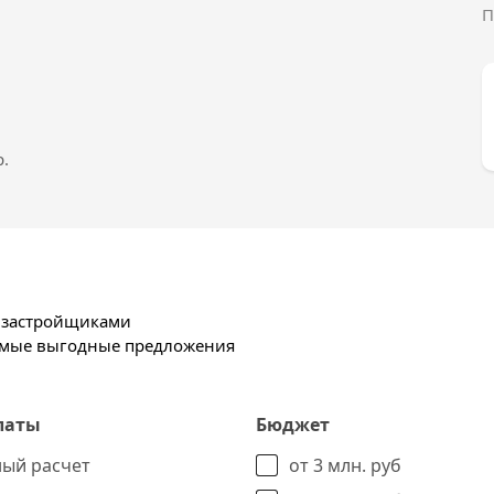
П
ки, они имеют зонирование по возрасту, по все
материала.
обы превратиться в футбольное/волейбольное/
комплекса располагается большая парковка для
.
ой отделкой: в квартире установлены
же выполнена стяжка полов и отштукатурены
ы также можете на официальном сайте
х застройщиками
самые выгодные предложения
латы
Бюджет
ый расчет
от 3 млн. руб