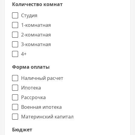
Количество комнат
Перед покупкой вы можете ознакомится с
отзывами дольщиков на нашем сайте.
Студия
1-комнатная
2-комнатная
3-комнатная
4+
Форма оплаты
Наличный расчет
Ипотека
Рассрочка
Военная ипотека
Материнский капитал
Бюджет