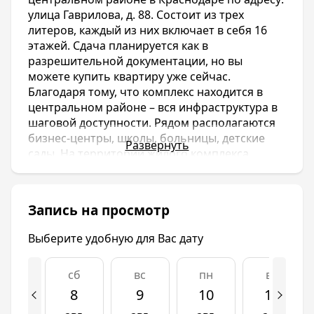
улица Гаврилова, д. 88. Состоит из трех
литеров, каждый из них включает в себя 16
этажей. Сдача планируется как в
разрешительной документации, но вы
можете купить квартиру уже сейчас.
Благодаря тому, что комплекс находится в
центральном районе – вся инфраструктура в
шаговой доступности. Рядом располагаются
бизнес-центры, школы, больницы, детские
Развернуть
сады. На территории жилого комплекса
имеются детские площадки, игровые зоны.
Новостройка относится к бизнес-классу и
имеет несколько вариантов планировок.
Запись на просмотр
Стоимость квартиры рассчитывается, исходя
из цены за квадрат. Минимальная – 3 600 000
Выберите удобную для Вас дату
рублей, максимальная – 14 300 000 рублей.
Предлагаем Вам познакомиться с жилым
сб
вс
пн
вт
комплексом ЖК Арбат, находящимся в
8
9
10
11
Краснодаре. Он располагается в самом