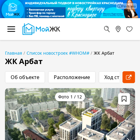
Главная
Список новостроек #WHOM#
ЖК Арбат
ЖК Арбат
Об объекте
Расположение
Ход строитель
1
/
12