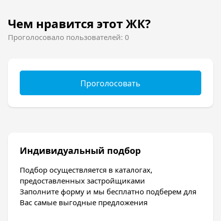
нормам безопасности. Материал
изготовления экологически чистый и не
Чем нравится этот ЖК?
нанесет ребенку вреда.
Проголосовало пользователей: 0
Отдохнуть и расслабиться можно в зоне
отдыха.
Отделка квартир
Проголосовать
Квартиры ЖК Арбат сдаются в предчистовом
виде:
Установлен пакет металлопластиковая
окон и установлены металлические
двери;
Индивидуальный подбор
Выполнена стяжка потолка;
Подбор осуществляется в каталогах,
Отштукатурены стены;
предоставленных застройщиками
Установлены счетчики, датчики
Заполните форму и мы бесплатно подберем для
пожарной безопасности.
Вас самые выгодные предложения