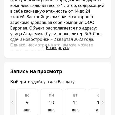
комплекс включен всего 1 литер, содержащий
в себе каскадную этажность от 14 до 24
этажей. Застройщиком является хорошо
зарекомендовавшая себя компания ООО
Европея. Объект располагается по адресу:
улица Академика Лукьяненко, литер №9. Срок
сдачи новостройки – 2 квартал 2022 года.
Однако, несмотря на это, вы уже можете
Развернуть
купить квартиру.
В непосредственной близости от ЖК Сограт
располагаются школьные и дошкольные
учебные учреждения, школа искусств, «Парк
Запись на просмотр
Сограт», Ботанический сад, Сельхозинститут.
Вы можете легко и быстро добраться до
Выберите удобную для Вас дату
центра города, благодаря удобной
транспортной развязке. Закрытая территория
вс
пн
вт
ср
жилого комплекса оснащена подземным
двухуровневым паркингом для жильцов и
9
10
11
12
наземным для их гостей.
авг.
авг.
авг.
авг.
Новостройка ЖК Сограт классифицируется