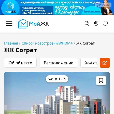
Главная
Список новостроек #WHOM#
ЖК Сограт
ЖК Сограт
Об объекте
Расположение
Ход строитель
1
/
5