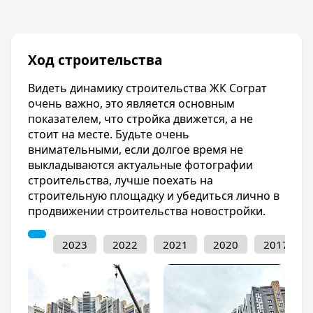
минут. Через остановки общественного
транспорта проходит множество автобусов и
маршруток.
Ход строительства
Предлагаем вам ознакомиться с ценами на
квартиры, планировками и отзывами о ЖК
Видеть динамику строительства ЖК Сограт
Сограт прямо на нашем сайте.
очень важно, это является основным
Инфраструктура
показателем, что стройка движется, а не
стоит на месте. Будьте очень
Недалеко от ЖК Сограт находятся:
внимательными, если долгое время не
выкладываются актуальные фотографии
Детские сады: №93, №173;
строительства, лучше поехать на
СОШ: №16, №45, №63;
строительную площадку и убедиться лично в
Поликлиника №14;
продвижении строительства новостройки.
Больница №12;
Роддом №5.
2023
2022
2021
2020
2017
А также Ботанический сад, Сельхозинститут,
«Парк Европа».
На территории ЖК Сограт будут расположены
коммерческие помещения под офисы, банки,