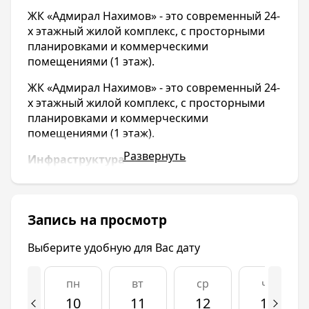
ЖК «Адмирал Нахимов» - это современный 24-
х этажный жилой комплекс, с просторными
планировками и коммерческими
помещениями (1 этаж).
ЖК «Адмирал Нахимов» - это современный 24-
х этажный жилой комплекс, с просторными
планировками и коммерческими
помещениями (1 этаж).
Развернуть
Инфраструктура
Объект расположен на юго-востоке города
Краснодара, в экологически чистом, уютном,
утопающем в зелени микрорайоне
Запись на просмотр
Гидростроителей (ГМР). Уникальные
природные условия делают это место
Выберите удобную для Вас дату
идеальным для комфортной жизни. Здесь ВЫ,
живя в городе, будете ближе к природе,
пн
вт
ср
чт
отдыхать от шума и суеты центра, который
10
11
12
13
никогда не спит. В микрорайоне очень