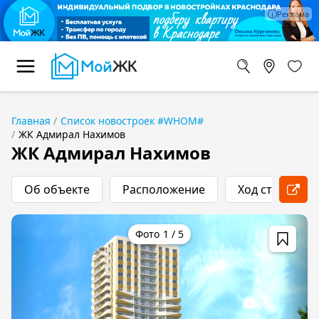
Главная
Список новостроек #WHOM#
ЖК Адмирал Нахимов
ЖК Адмирал Нахимов
Об объекте
Расположение
Ход строитель
1
/
5