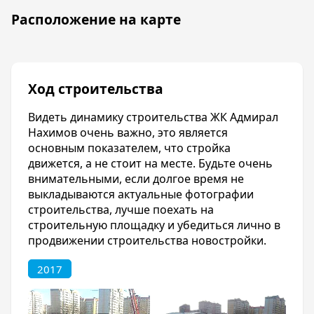
маршрутов общественного транспорта, а
Расположение на карте
также близость восточного обхода с выездом
по трем направлениям (Ростов-на–Дону,
Кропоткин и Джубга), и Вы получите
идеальный вариант, чтобы купить квартиру в
ЖК «Адмирал Нахимов». Уникальный проект,
Ход строительства
который соединил удобство, комфорт и
выгодное ценовое предложение.
Видеть динамику строительства ЖК Адмирал
Нахимов очень важно, это является
Благоустройство
основным показателем, что стройка
Благоустроенная территория.
движется, а не стоит на месте. Будьте очень
внимательными, если долгое время не
Отделка квартир
выкладываются актуальные фотографии
строительства, лучше поехать на
Предчистовая отделка квартир.
строительную площадку и убедиться лично в
продвижении строительства новостройки.
2017