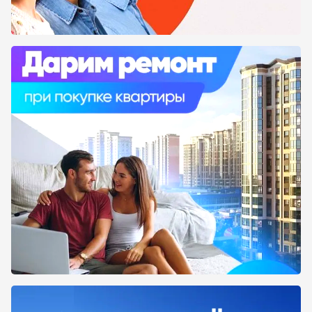
На нашем сайте вы сможете найти не только
обширные характеристики жилых комплексов
города Краснодара и посмотреть их
месторасположение на карте, но и
ознакомиться с полным списком
застройщиков, прочесть о них информацию.
Количество и названия объектов, как уже
сданных компанией, так и тех, которые
находятся на этапе строительства. Прямо от
нас вы можете перейти на официальные
сайты застройщиков, чтобы более подробно
познакомиться их деятельностью.
Какие-то строительные компании только
начинают свой путь и еще не успели твердо
зарекомендовать себя на рынке
недвижимости. Какие-то наоборот уже
работают десятки лет и пользуются большой
популярностью за счет своей стабильности и
надежности.
При выборе жилого комплекса мы
настоятельно рекомендуем ознакомиться с