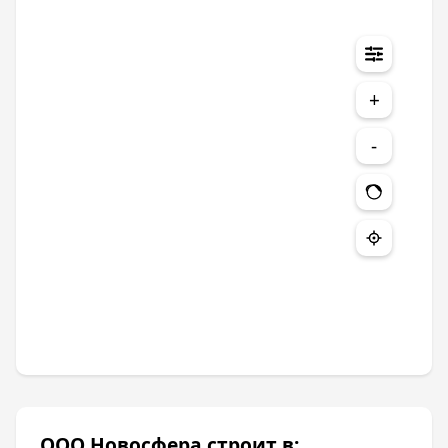
+
-
ООО Новосфера строит в: