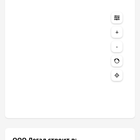
+
-
ООО Легал строит в: