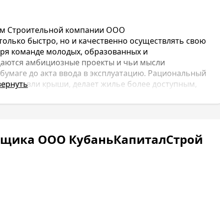
ом Строительной компании ООО
только быстро, но и качественно осуществлять свою
даря команде молодых, образованных и
даются амбициозные проекты и чьи мысли
бумаге до акта ввода в эксплуатацию. Рациональный
, до кровли крыши, делает жилье более доступным,
вернуть
удобным и приспособленным к условиям
териалы сохраняют тепло и придают современный и
т и красоту, мы строим дома, в которых хочется
ойщика ООО КубаньКапиталСтрой