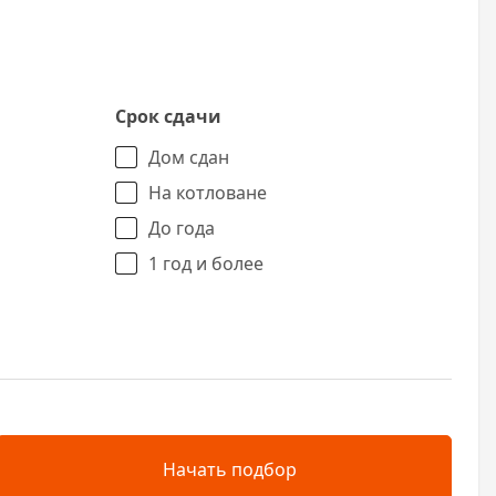
Срок сдачи
Дом сдан
На котловане
До года
1 год и более
Начать подбор