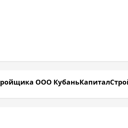
стройщика ООО КубаньКапиталСтро