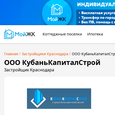
Коттеджные поселки
Ипотека
Главная
Застройщики Краснодара
ООО КубаньКапиталСт
ООО КубаньКапиталСтрой
Застройщик Краснодара