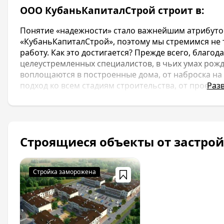
ООО КубаньКапиталСтрой строит в:
Понятие «надежности» стало важнейшим атрибут
«КубаньКапиталСтрой», поэтому мы стремимся не 
работу. Как это достигается? Прежде всего, благо
целеустремленных специалистов, в чьих умах рож
воплощаются в построенные дома, от наброска на 
подход ко всем стадиям строительства, от проекта
Раз
грамотное планирование территории делает его 
современного города, тщательно подобранные ма
красивый вид. Мы принесем в вашу жизнь тепло, ую
жить!
Строящиеся объекты от застр
ООО КубаньКапиталСтрой строит в: