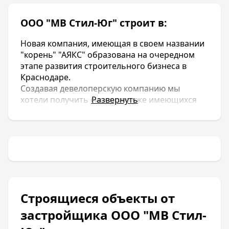
ООО "МВ Стил-Юг" строит в:
Новая компания, имеющая в своем названии
"корень" "АЯКС" образована на очередном
этапе развития строительного бизнеса в
Краснодаре.
Создавая девелоперскую компанию мы
хотели получить синергию уже имеющихся
Развернуть
ветвей бизнеса "АЯКС":
риэлторский бизнес – формулирует
потребности покупателей жилья: наилучшее
место для строительства, варианты
планировок квартир, сроки строительства,
степень отделки внутренних помещений
квартиры, требования к дому.
строительное подразделение — использует
Строящиеся объекты от
свой опыт качественной работы по
умеренным ценам для предложения
застройщика ООО "МВ Стил-
покупателям оптимального соотношения