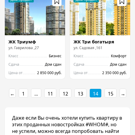
ЖК Триумф
ЖК Три богатыря
ул.
Гаврилова
,
27
ул.
Садовая
,
161
Класс
Бизнес
Класс
Комфорт
Сдача
Дом сдан
Сдача
Дом сдан
Цена от
2 850 000 руб.
Цена от
2 350 000 руб.
←
1
...
11
12
13
14
15
→
Даже если Вы очень хотели купить квартиру в
этих проданных новостройках #WHOM#, но
не успели, можно всегда попробовать найти