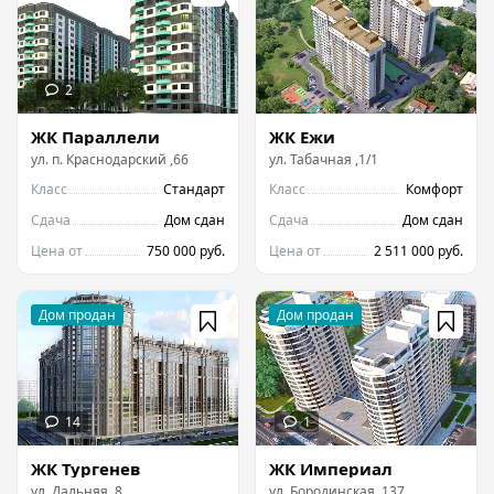
ЖК Параллели
ЖК Ежи
ул.
п. Краснодарский
,
66
ул.
Табачная
,
1/1
Класс
Стандарт
Класс
Комфорт
Сдача
Дом сдан
Сдача
Дом сдан
Цена от
750 000 руб.
Цена от
2 511 000 руб.
ЖК Тургенев
ЖК Империал
ул.
Дальняя
,
8
ул.
Бородинская
,
137