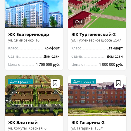
ЖК Екатеринодар
ЖК Тургеневский-2
ул.
Симиренко
,
16
ул.
Тургеневское шоссе
,
25/7
Класс
Комфорт
Класс
Стандарт
Сдача
Дом сдан
Сдача
Дом сдан
Цена от
1 700 000 руб.
Цена от
1 000 000 руб.
ЖК Элитный
ЖК Гагарина-2
ул.
Хомуты, Красная
,
6
ул.
Гагарина
,
155/1