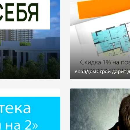
УралДомСтрой дарит д